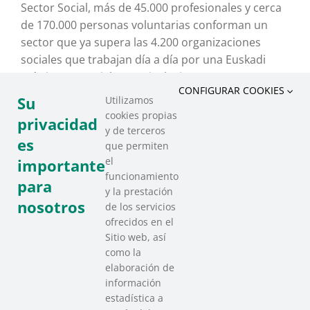
Sector Social, más de 45.000 profesionales y cerca
de 170.000 personas voluntarias conforman un
sector que ya supera las 4.200 organizaciones
sociales que trabajan día a día por una Euskadi
más justa y socialmente inclusiva.
CONFIGURAR COOKIES
Su
Utilizamos
Más información
cookies propias
privacidad
y de terceros
es
que permiten
el
importante
funcionamiento
1
2
3
4
para
y la prestación
nosotros
de los servicios
ofrecidos en el
Sitio web, así
como la
elaboración de
información
estadística a