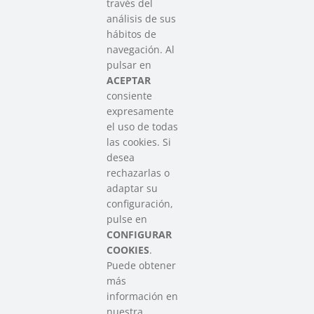
través del
análisis de sus
hábitos de
SAREEN SAREA
navegación. Al
Asociación que agrupa a las redes
pulsar en
del Tercer Sector Social en Euskadi
ACEPTAR
consiente
expresamente
Contacto
el uso de todas
info@sareensarea.eu
las cookies. Si
Iparraguirre, 9 lonja – 48009 Bilbao
desea
946 569 230
rechazarlas o
adaptar su
configuración,
Colabora
pulse en
CONFIGURAR
COOKIES
.
Puede obtener
más
información en
nuestra