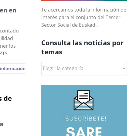
nen en
Te acercamos toda la información de
interés para el conjunto del Tercer
Sector Social de Euskadi.
 contado
ilidad
Consulta las noticias por
ner los
temas
PTS.
Consulta
información
las
noticias
por
temas
s de
ra