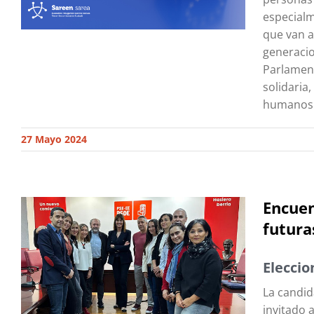
especialm
que van a
generacio
Parlament
solidaria
humanos y
27 Mayo 2024
Encuen
futura
Eleccio
La candid
invitado 