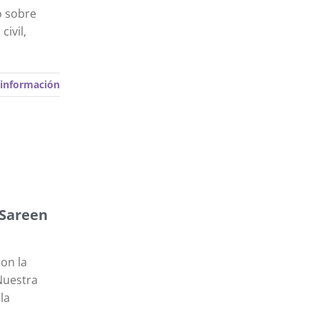
o sobre
civil,
información
s
 Sareen
on la
 Nuestra
la