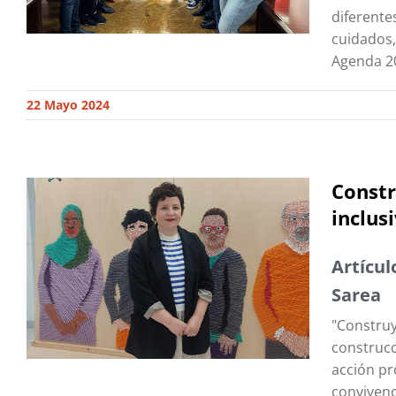
diferente
cuidados,
Agenda 20
22 Mayo 2024
Constr
inclusi
Artícul
Sarea
"Construy
construcc
acción pr
convivenc