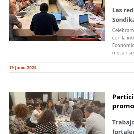
Las red
Sondik
Celebramo
con la in
Económica
mecanismo
19 Junio 2024
Partic
promoc
Trabaj
fortale