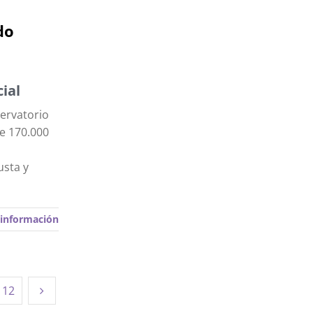
do
ial
ervatorio
de 170.000
usta y
información
12