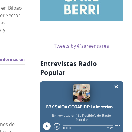
 en Bilbao
er Sector
ras
s y
Tweets by @sareensarea
información
Entrevistas Radio
Popular
ones de
texto