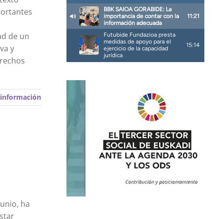
portantes
ad de un
va y
erechos
información
junio, ha
star