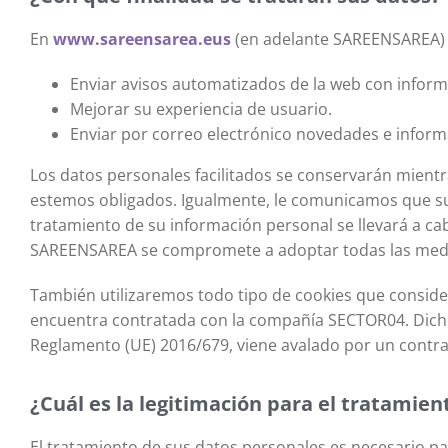
En
www.sareensarea.eus
(en adelante SAREENSAREA) tr
Enviar avisos automatizados de la web con inform
Mejorar su experiencia de usuario.
Enviar por correo electrónico novedades e informa
Los datos personales facilitados se conservarán mient
estemos obligados. Igualmente, le comunicamos que sus
tratamiento de su información personal se llevará a cabo
SAREENSAREA se compromete a adoptar todas las medida
También utilizaremos todo tipo de cookies que consid
encuentra contratada con la compañía SECTOR04. Dicho
Reglamento (UE) 2016/679, viene avalado por un contrat
¿Cuál es la legitimación para el tratamien
El tratamiento de sus datos personales es necesario pa