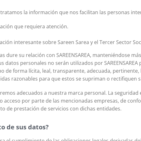
atamos la información que nos facilitan las personas inter
ación que requiera atención.
ción interesante sobre Sareen Sarea y el Tercer Sector Soc
ras dure su relación con SAREENSAREA, manteniéndose más al
 datos personales no serán utilizados por SAREENSAREA par
 de forma lícita, leal, transparente, adecuada, pertinente, l
s razonables para que estos se supriman o rectifiquen si
eremos adecuados a nuestra marca personal. La seguridad 
 acceso por parte de las mencionadas empresas, de conform
o de prestación de servicios con dichas entidades.
to de sus datos?
ra el cumplimiento de las obligaciones legales derivadas de