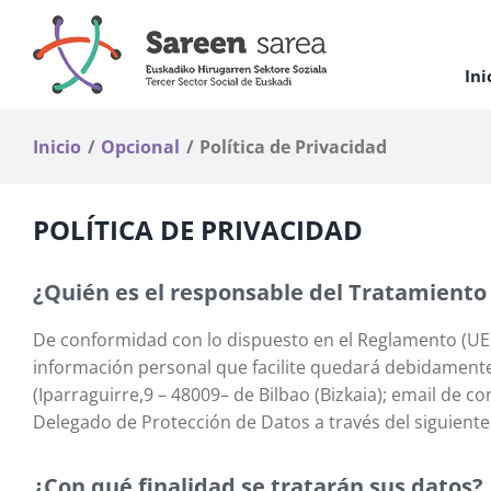
Saltar
al
contenido
Ini
Inicio
Opcional
Política de Privacidad
POLÍTICA DE PRIVACIDAD
¿Quién es el responsable del Tratamiento
De conformidad con lo dispuesto en el Reglamento (UE) 
información personal que facilite quedará debidament
(Iparraguirre,9 – 48009– de Bilbao (Bizkaia); email de c
Delegado de Protección de Datos a través del siguiente
¿Con qué finalidad se tratarán sus datos?