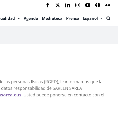
Facebook
X
LinkedIn
Instagram
YouTube
Ivoox
Flic
tualidad
Agenda
Mediateca
Prensa
Español
e las personas físicas (RGPD), le informamos que la
de datos responsabilidad de SAREEN SAREA
nsarea.eus
. Usted puede ponerse en contacto con el