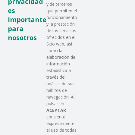
privacidad
y de terceros
es
que permiten el
Unicef Comité País
funcionamiento
importante
Vasco
y la prestación
para
de los servicios
nosotros
ofrecidos en el
Sitio web, así
como la
elaboración de
información
estadística a
través del
análisis de sus
hábitos de
SAREEN SAREA
navegación. Al
Asociación que agrupa a las redes
pulsar en
del Tercer Sector Social en Euskadi
ACEPTAR
consiente
expresamente
Contacto
el uso de todas
info@sareensarea.eu