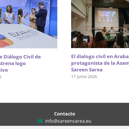
El dialogo civil en Arab
 Diálogo Civil de
protagonista de la Asa
strena logo
Sareen Sarea
tivo
17 Junio 2026
6
Contacto
info@sareensarea.eu
Iparraguirre, 9 lonja – 48009 Bilbao