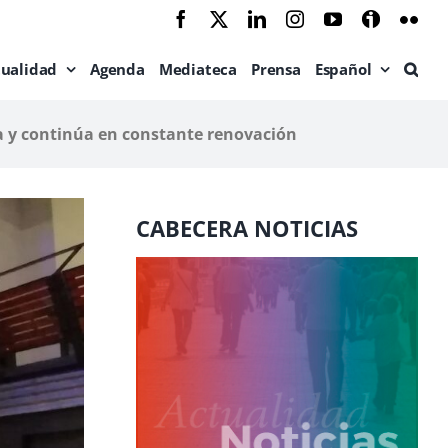
Facebook
X
LinkedIn
Instagram
YouTube
Ivoox
Flic
tualidad
Agenda
Mediateca
Prensa
Español
ida y continúa en constante renovación
CABECERA NOTICIAS