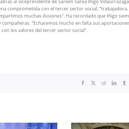
abras al vicepresidente de Sareen Sarea Iñigo Vidaurrazaga
ona comprometida con el tercer sector social, “trabajadora,
ompartimos muchas ilusiones”. Ha recordado que Iñigo siemp
y compañeras. “Echaremos mucho en falta sus aportaciones
n los valores del tercer sector social”.
Facebook
X
Reddit
Linked
T