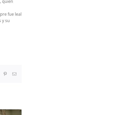
, quien
re fue leal
 y su
In
umblr
Pinterest
Correo
electrónico