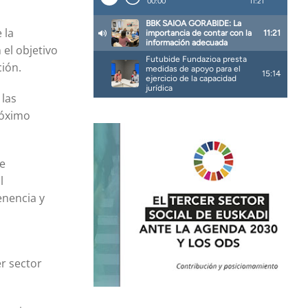
 la
 el objetivo
ción.
 las
róximo
ue
l
enencia y
er sector