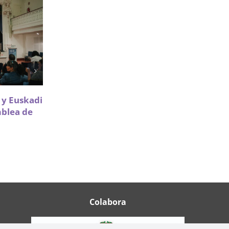
Sareen Sarea impulsa la
a y Euskadi
participación de Infancia y
mblea de
Adolescencia en políticas de
vivienda
18 Mayo 2026
Colabora