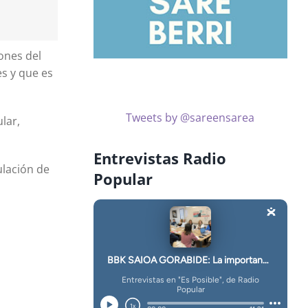
ones del
es y que es
Tweets by @sareensarea
lar,
Entrevistas Radio
ulación de
Popular