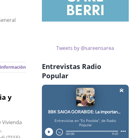
General
Tweets by @sareensarea
Entrevistas Radio
información
Popular
ia y
 Vivienda
,
di (TSSE).