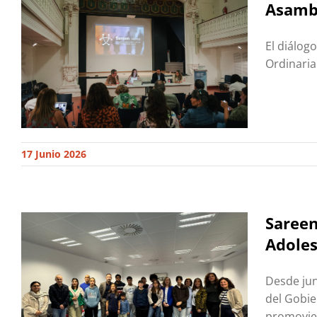
Asambl
El diálog
Ordinaria
17 Junio 2026
Sareen
Adoles
Desde jun
del Gobie
promovien