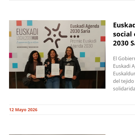
Euskad
social
2030 S
El Gobier
Euskadi A
Euskaldun
del tejid
solidarid
12 Mayo 2026