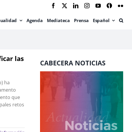
Facebook
X
LinkedIn
Instagram
YouTube
Ivoox
Flic
tualidad
Agenda
Mediateca
Prensa
Español
icar las
CABECERA NOTICIAS
o) ha
rlamento
mento que
ipales retos