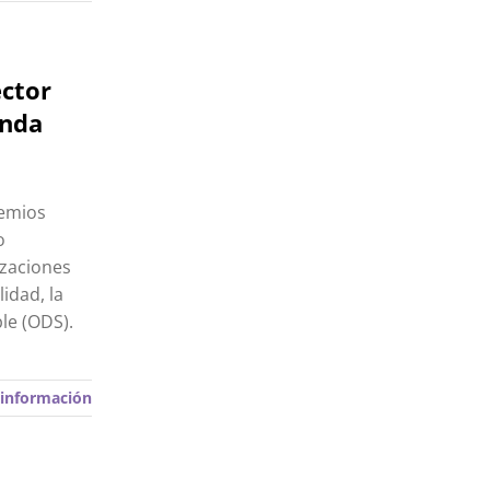
ector
enda
remios
o
izaciones
idad, la
le (ODS).
información