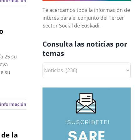
información
Te acercamos toda la información de
interés para el conjunto del Tercer
Sector Social de Euskadi.
o
Consulta las noticias por
temas
ía 25 su
ueva
Consulta
le su
las
noticias
por
temas
información
 de la