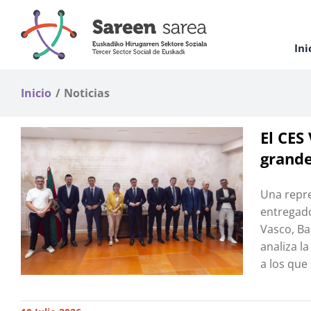
Saltar
al
contenido
Ini
Inicio
Noticias
El CES
grande
Una repre
entregado
Vasco, Ba
analiza l
a los que