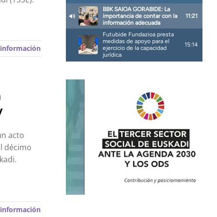
información
a
y
un acto
el décimo
kadi.
información