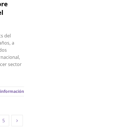
bre
el
ts del
años, a
 dos
rnacional,
rcer sector
información
5