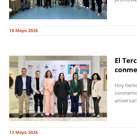
18 Mayo 2026
El Ter
conmem
Hoy hemos
conmemora
aniversar
13 Mayo 2026