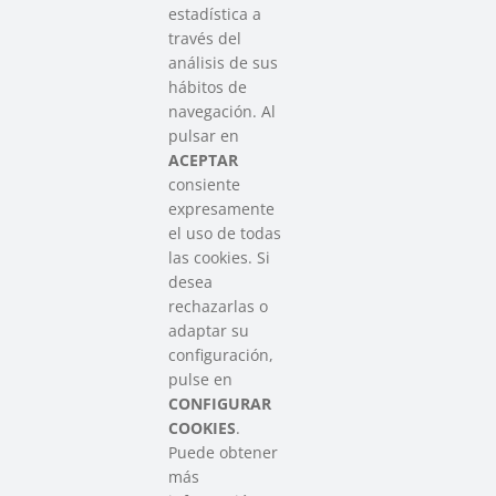
estadística a
través del
análisis de sus
hábitos de
SAREEN SAREA
navegación. Al
Asociación que agrupa a las redes
pulsar en
del Tercer Sector Social en Euskadi
ACEPTAR
consiente
expresamente
Contacto
el uso de todas
info@sareensarea.eu
las cookies. Si
Iparraguirre, 9 lonja – 48009 Bilbao
desea
946 569 230
rechazarlas o
adaptar su
configuración,
Colabora
pulse en
CONFIGURAR
COOKIES
.
Puede obtener
más