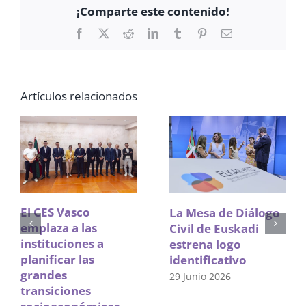
¡Comparte este contenido!
Facebook
X
Reddit
LinkedIn
Tumblr
Pinterest
Correo
electrónico
Artículos relacionados
El CES Vasco
La Mesa de Diálogo
emplaza a las
Civil de Euskadi
instituciones a
estrena logo
planificar las
identificativo
grandes
29 Junio 2026
transiciones