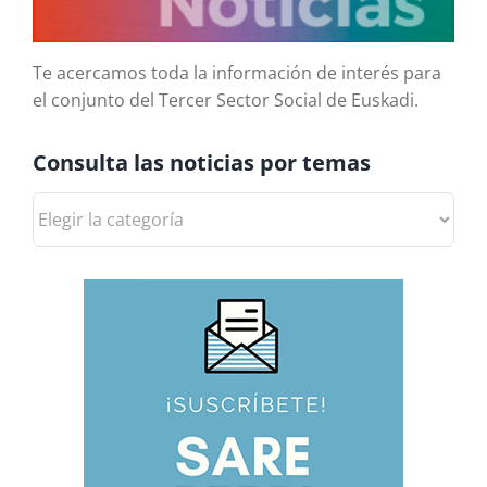
Te acercamos toda la información de interés para
el conjunto del Tercer Sector Social de Euskadi.
Consulta las noticias por temas
Consulta
las
noticias
por
temas