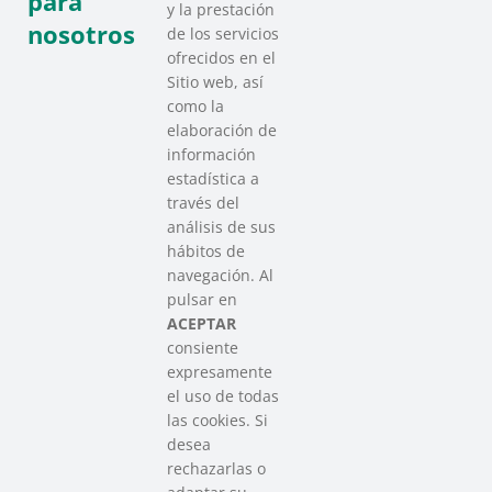
para
y la prestación
nosotros
de los servicios
ofrecidos en el
Sitio web, así
como la
elaboración de
información
estadística a
través del
análisis de sus
hábitos de
SAREEN SAREA
navegación. Al
Asociación que agrupa a las redes
pulsar en
del Tercer Sector Social en Euskadi
ACEPTAR
consiente
expresamente
Contacto
el uso de todas
info@sareensarea.eu
las cookies. Si
Iparraguirre, 9 lonja – 48009 Bilbao
desea
946 569 230
rechazarlas o