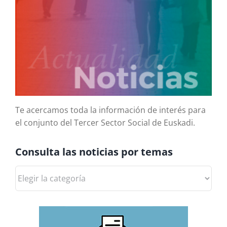
Te acercamos toda la información de interés para
el conjunto del Tercer Sector Social de Euskadi.
Consulta las noticias por temas
Consulta
las
noticias
por
temas