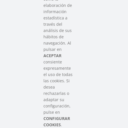
elaboración de
información
estadística a
través del
análisis de sus
hábitos de
SAREEN SAREA
navegación. Al
Asociación que agrupa a las redes
pulsar en
del Tercer Sector Social en Euskadi
ACEPTAR
consiente
expresamente
Contacto
el uso de todas
info@sareensarea.eu
las cookies. Si
Iparraguirre, 9 lonja – 48009 Bilbao
desea
946 569 230
rechazarlas o
adaptar su
configuración,
Colabora
pulse en
CONFIGURAR
COOKIES
.