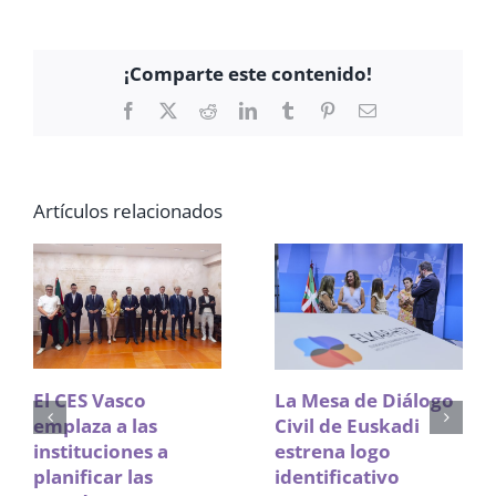
¡Comparte este contenido!
Facebook
X
Reddit
LinkedIn
Tumblr
Pinterest
Correo
electrónico
Artículos relacionados
El CES Vasco
La Mesa de Diálogo
emplaza a las
Civil de Euskadi
instituciones a
estrena logo
planificar las
identificativo