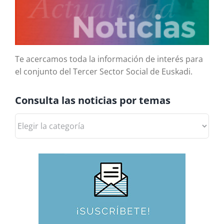
Te acercamos toda la información de interés para
el conjunto del Tercer Sector Social de Euskadi.
Consulta las noticias por temas
Consulta
las
noticias
por
temas