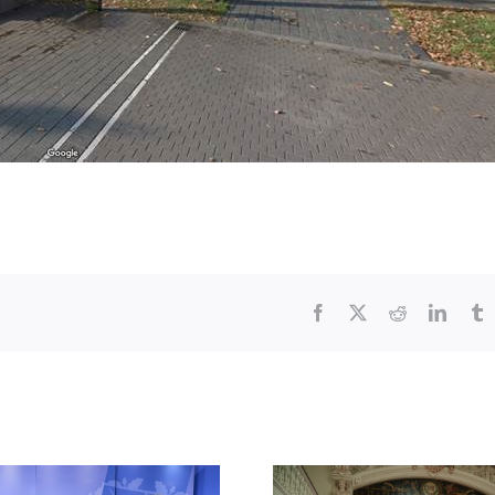
Facebook
X
Reddit
Linked
T