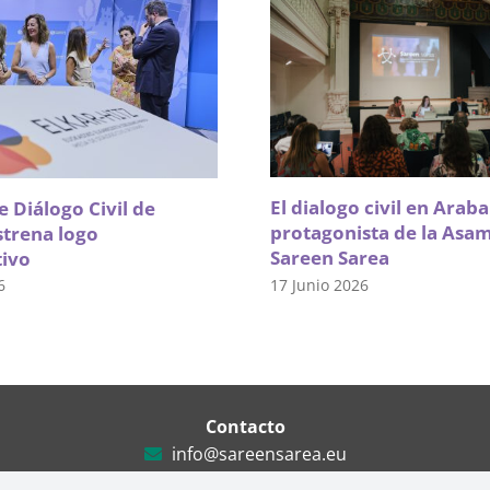
El dialogo civil en Arab
 Diálogo Civil de
protagonista de la Asa
strena logo
Sareen Sarea
tivo
17 Junio 2026
6
Contacto
info@sareensarea.eu
Iparraguirre, 9 lonja – 48009 Bilbao