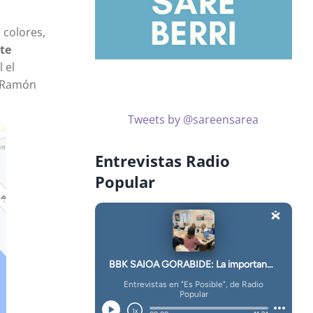
 colores,
te
 el
e Ramón
Tweets by @sareensarea
Entrevistas Radio
Popular