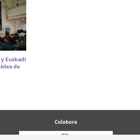
Sareen Sarea impulsa la
a y Euskadi
participación de Infancia y
mblea de
Adolescencia en políticas de
vivienda
18 Mayo 2026
Colabora