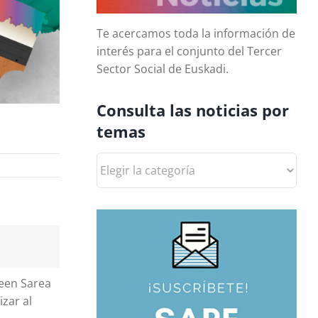
Te acercamos toda la información de
interés para el conjunto del Tercer
Sector Social de Euskadi.
Consulta las noticias por
temas
Consulta
las
noticias
por
temas
reen Sarea
izar al