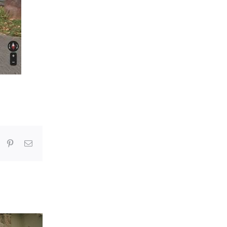
In
umblr
Pinterest
Correo
electrónico