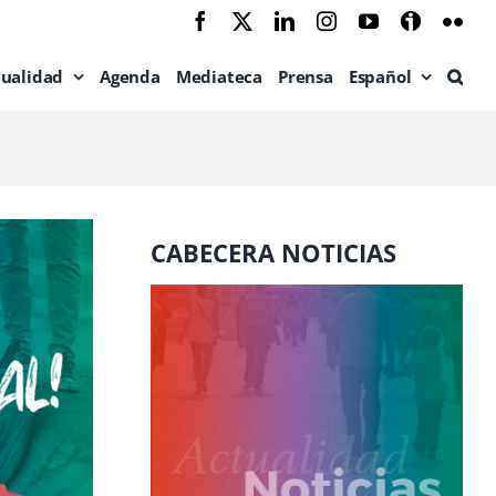
Facebook
X
LinkedIn
Instagram
YouTube
Ivoox
Flic
tualidad
Agenda
Mediateca
Prensa
Español
CABECERA NOTICIAS