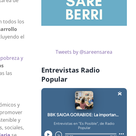
 tarea de
n todos los
arrollo
cluyendo el
Tweets by @sareensarea
a pobreza y
os
Entrevistas Radio
as las
Popular
nómicos y
l promover
tenible y
, sociales,
daria
se