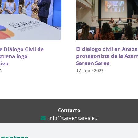
El dialogo civil en Arab
 Diálogo Civil de
protagonista de la Asa
strena logo
Sareen Sarea
tivo
17 Junio 2026
6
Contacto
info@sareensarea.eu
Iparraguirre, 9 lonja – 48009 Bilbao
946 569 230
nosotros