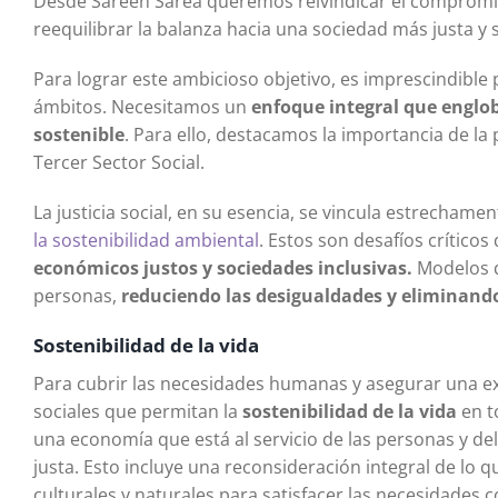
Desde Sareen Sarea queremos reivindicar el compromiso d
reequilibrar la balanza hacia una sociedad más justa y s
Para lograr este ambicioso objetivo, es imprescindible p
ámbitos. Necesitamos un
enfoque integral que englob
sostenible
. Para ello, destacamos la importancia de la 
Tercer Sector Social.
La justicia social, en su esencia, se vincula estrechame
la sostenibilidad ambiental
. Estos son desafíos crítico
económicos justos y sociedades inclusivas.
Modelos qu
personas,
reduciendo las desigualdades y eliminand
Sostenibilidad de la vida
Para cubrir las necesidades humanas y asegurar una e
sociales que permitan la
sostenibilidad de la vida
en t
una economía que está al servicio de las personas y de
justa. Esto incluye una reconsideración integral de lo 
culturales y naturales para satisfacer las necesidades 