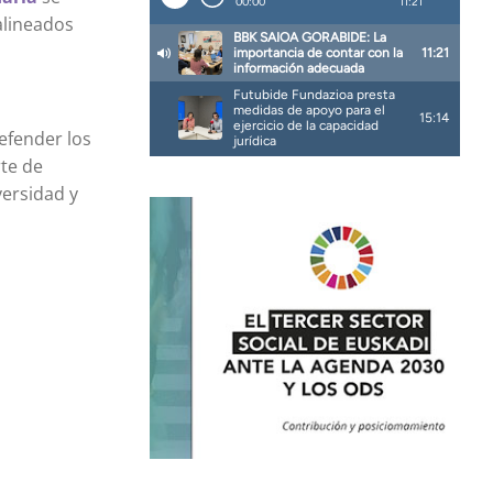
alineados
efender los
rte de
versidad y