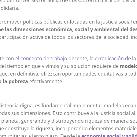
el Tercer Sector Social de Euskadi en la difícil pero vital
olidaria.
romover políticas públicas enfocadas en la justicia social e
e las dimensiones económica, social y ambiental del des
participación activa de todos los sectores de la sociedad, in
nte
con el concepto de trabajo decente, la erradicación de l
s del tiempo en que vivimos y su solución requiere de
model
e, en definitiva, ofrezcan oportunidades equitativas a tod
o la pobreza
efectivamente.
xistencia digna, es fundamental implementar modelos eco
odas sus dimensiones. Esto contribuye a la justicia social a
l planeta, generando y distribuyendo riqueza de manera sos
que constituye la riqueza, incorporando elementos materiales
comunitarias a largo plazo. Desde la
economía social y soli