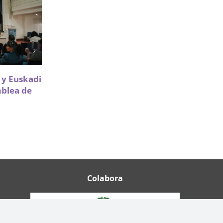
Sareen Sarea impulsa la
a y Euskadi
participación de Infancia y
mblea de
Adolescencia en políticas de
vivienda
18 Mayo 2026
Colabora