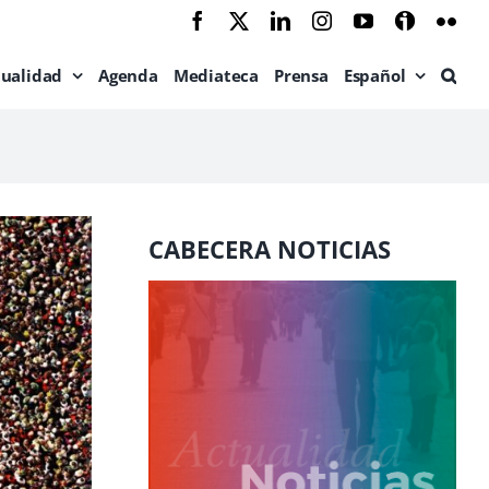
Facebook
X
LinkedIn
Instagram
YouTube
Ivoox
Flic
tualidad
Agenda
Mediateca
Prensa
Español
CABECERA NOTICIAS