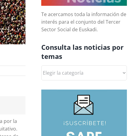
Te acercamos toda la información de
interés para el conjunto del Tercer
Sector Social de Euskadi.
Consulta las noticias por
temas
Consulta
las
noticias
por
temas
a por la
itativo.