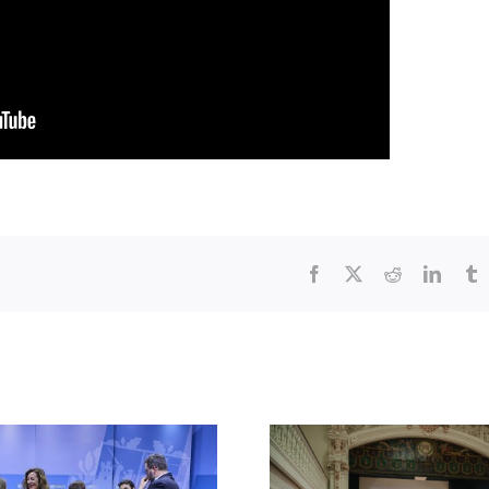
Facebook
X
Reddit
Linked
T