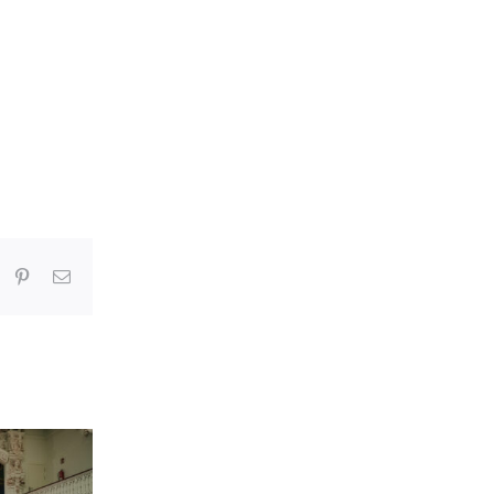
In
umblr
Pinterest
Correo
electrónico