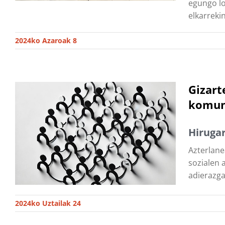
egungo lo
elkarreki
2024ko Azaroak 8
Gizart
komuni
Hirugar
Azterlane
sozialen 
adierazga
2024ko Uztailak 24