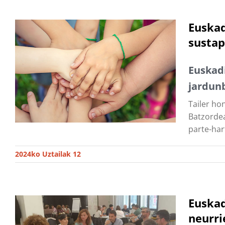
Euskad
sustap
Euskad
jardunb
Tailer ho
Batzordea
parte-har
2024ko Uztailak 12
Euskad
neurri