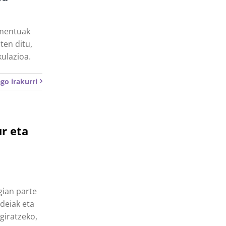
umentuak
ten ditu,
kulazioa.
go irakurri
ur eta
gian parte
ideiak eta
giratzeko,