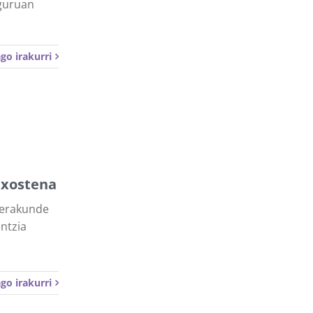
nguruan
go irakurri
txostena
 erakunde
ntzia
go irakurri