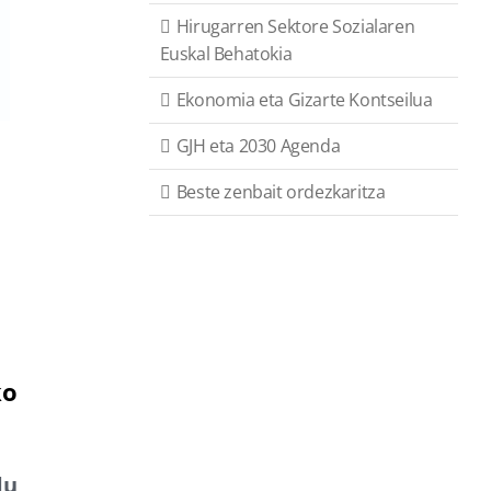
Hirugarren Sektore Sozialaren
Euskal Behatokia
Ekonomia eta Gizarte Kontseilua
GJH eta 2030 Agenda
Beste zenbait ordezkaritza
ko
du