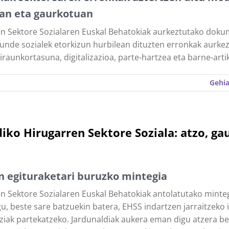
an eta gaurkotuan
n Sektore Sozialaren Euskal Behatokiak aurkeztutako dok
unde sozialek etorkizun hurbilean dituzten erronkak aurkez
 iraunkortasuna, digitalizazioa, parte-hartzea eta barne-arti
Gehia
iko Hirugarren Sektore Soziala: atzo, ga
n egituraketari buruzko mintegia
n Sektore Sozialaren Euskal Behatokiak antolatutako minte
u, beste sare batzuekin batera, EHSS indartzen jarraitzeko 
ziak partekatzeko. Jardunaldiak aukera eman digu atzera be