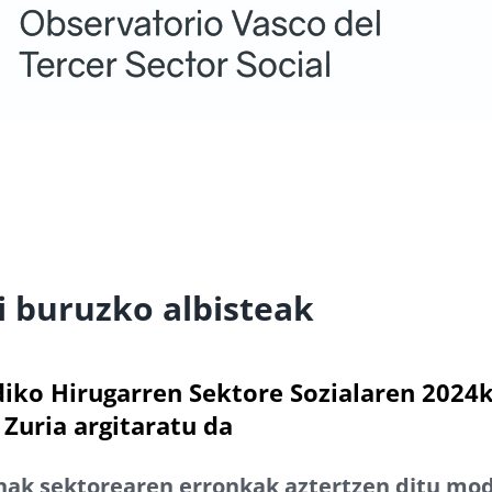
i buruzko albisteak
iko Hirugarren Sektore Sozialaren 2024
 Zuria argitaratu da
nak sektorearen erronkak aztertzen ditu mo