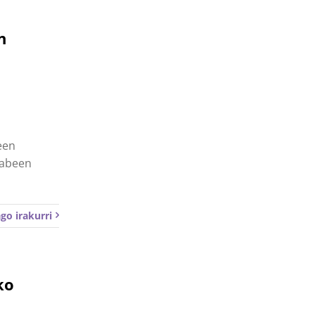
n
een
rabeen
go irakurri
ko