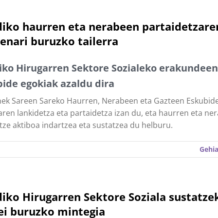
iko haurren eta nerabeen partaidetzare
enari buruzko tailerra
iko Hirugarren Sektore Sozialeko erakundeen
ide egokiak azaldu dira
nek Sareen Sareko Haurren, Nerabeen eta Gazteen Eskubid
ren lankidetza eta partaidetza izan du, eta haurren eta ne
tze aktiboa indartzea eta sustatzea du helburu.
Gehia
iko Hirugarren Sektore Soziala sustatze
ei buruzko mintegia