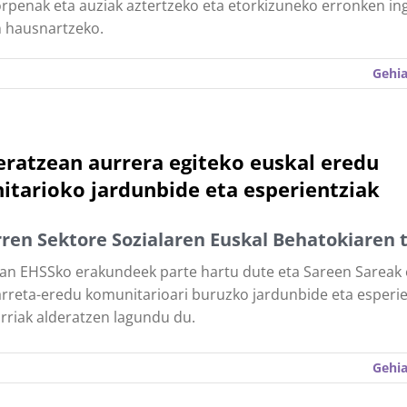
rpenak eta auziak aztertzeko eta etorkizuneko erronken i
n hausnartzeko.
Gehia
eratzean aurrera egiteko euskal eredu
tarioko jardunbide eta esperientziak
ren Sektore Sozialaren Euskal Behatokiaren 
an EHSSko erakundeek parte hartu dute eta Sareen Sareak
arreta-eredu komunitarioari buruzko jardunbide eta esperie
rriak alderatzen lagundu du.
Gehia