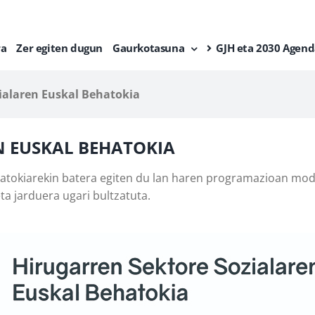
ra
Zer egiten dugun
Gaurkotasuna
GJH eta 2030 Agend
ialaren Euskal Behatokia
N EUSKAL BEHATOKIA
hatokiarekin batera egiten du lan haren programazioan mo
ta jarduera ugari bultzatuta.