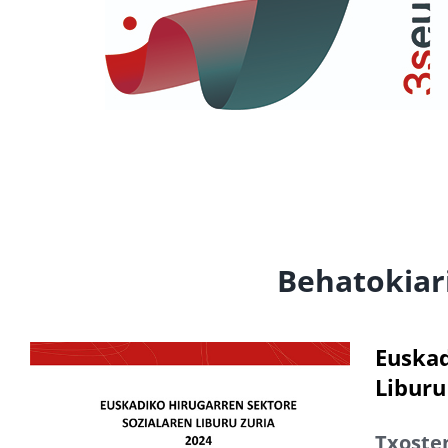
Behatokiar
Euskad
Liburu
Txoste