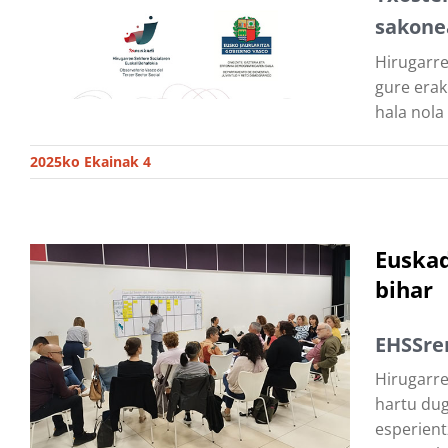
sakone
Hirugarre
gure erak
hala nola
2025ko Ekainak 4
Euskad
bihar
EHSSre
Hirugarre
hartu dug
esperient