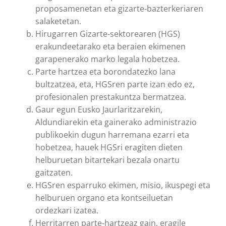
proposamenetan eta gizarte-bazterkeriaren
salaketetan.
Hirugarren Gizarte-sektorearen (HGS)
erakundeetarako eta beraien ekimenen
garapenerako marko legala hobetzea.
Parte hartzea eta borondatezko lana
bultzatzea, eta, HGSren parte izan edo ez,
profesionalen prestakuntza bermatzea.
Gaur egun Eusko Jaurlaritzarekin,
Aldundiarekin eta gainerako administrazio
publikoekin dugun harremana ezarri eta
hobetzea, hauek HGSri eragiten dieten
helburuetan bitartekari bezala onartu
gaitzaten.
HGSren esparruko ekimen, misio, ikuspegi eta
helburuen organo eta kontseiluetan
ordezkari izatea.
Herritarren parte-hartzeaz gain, eragile