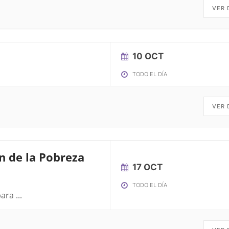
VER 
10 OCT
TODO EL DÍA
VER 
ón de la Pobreza
17 OCT
TODO EL DÍA
para
...