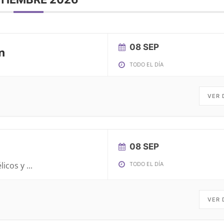
08 SEP
n
TODO EL DÍA
VER 
08 SEP
élicos y
...
TODO EL DÍA
VER 