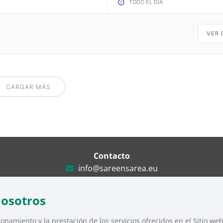
TODO EL DÍA
VER 
CARGAR MÁS
Contacto
info@sareensarea.eu
Iparraguirre, 9 lonja – 48009 Bilbao
946 569 230
nosotros
onamiento y la prestación de los servicios ofrecidos en el Sitio we