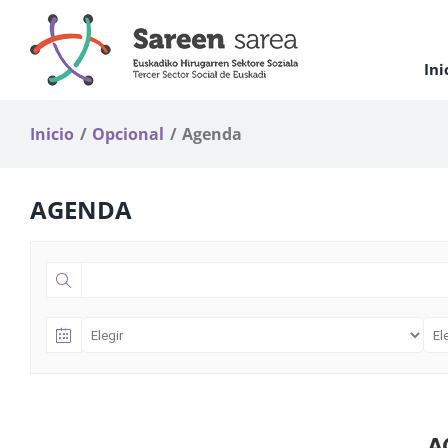
Saltar
al
contenido
Ini
Inicio
Opcional
Agenda
AGENDA
A