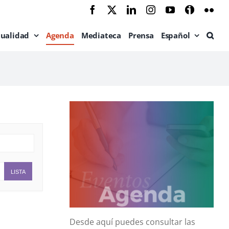
Facebook
X
LinkedIn
Instagram
YouTube
Ivoox
Flic
tualidad
Agenda
Mediateca
Prensa
Español
LISTA
Desde aquí puedes consultar las