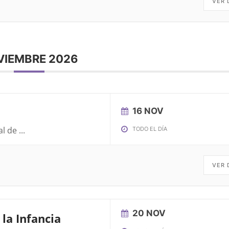
VER 
VIEMBRE 2026
16 NOV
al de
...
TODO EL DÍA
VER 
20 NOV
la Infancia