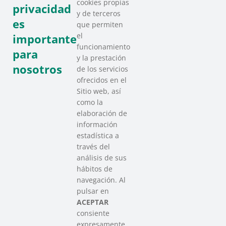
cookies propias
privacidad
y de terceros
es
que permiten
Discurso del
el
importante
Lehendakari
funcionamiento
para
y la prestación
nosotros
de los servicios
ofrecidos en el
Sitio web, así
como la
elaboración de
información
estadística a
través del
análisis de sus
hábitos de
SAREEN SAREA
navegación. Al
Asociación que agrupa a las redes
pulsar en
del Tercer Sector Social en Euskadi
ACEPTAR
consiente
expresamente