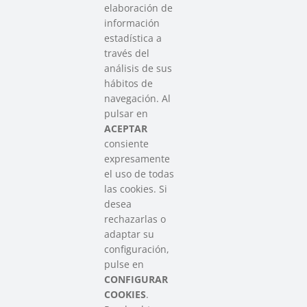
elaboración de
información
estadística a
través del
análisis de sus
hábitos de
SAREEN SAREA
navegación. Al
Asociación que agrupa a las redes
pulsar en
del Tercer Sector Social en Euskadi
ACEPTAR
consiente
expresamente
Contacto
el uso de todas
info@sareensarea.eu
las cookies. Si
Iparraguirre, 9 lonja – 48009 Bilbao
desea
946 569 230
rechazarlas o
adaptar su
configuración,
Colabora
pulse en
CONFIGURAR
COOKIES
.