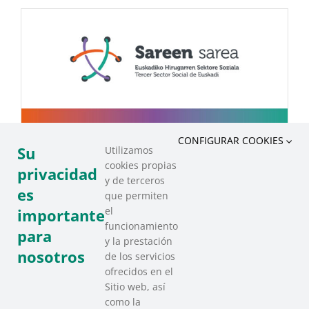
CONFIGURAR COOKIES
Su
Utilizamos
cookies propias
privacidad
y de terceros
es
que permiten
el
importante
Sare Berri 2019
funcionamiento
para
y la prestación
nosotros
de los servicios
ofrecidos en el
Sitio web, así
como la