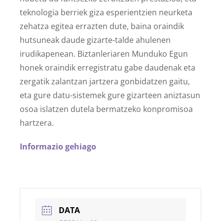
teknologia berriek giza esperientzien neurketa
zehatza egitea errazten dute, baina oraindik
hutsuneak daude gizarte-talde ahulenen
irudikapenean. Biztanleriaren Munduko Egun
honek oraindik erregistratu gabe daudenak eta
zergatik zalantzan jartzera gonbidatzen gaitu,
eta gure datu-sistemek gure gizarteen aniztasun
osoa islatzen dutela bermatzeko konpromisoa
hartzera.
Informazio gehiago
DATA