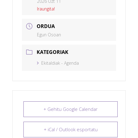
2026 Uzt 11
Iraungita!
ORDUA
Egun Osoan
KATEGORIAK
Ekitaldiak - Agenda
+ Gehitu Google Calendar
+ iCal / Outlook esportatu