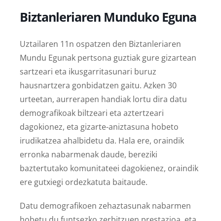
Biztanleriaren Munduko Eguna
Uztailaren 11n ospatzen den Biztanleriaren
Mundu Egunak pertsona guztiak gure gizartean
sartzeari eta ikusgarritasunari buruz
hausnartzera gonbidatzen gaitu. Azken 30
urteetan, aurrerapen handiak lortu dira datu
demografikoak biltzeari eta aztertzeari
dagokionez, eta gizarte-aniztasuna hobeto
irudikatzea ahalbidetu da. Hala ere, oraindik
erronka nabarmenak daude, bereziki
baztertutako komunitateei dagokienez, oraindik
ere gutxiegi ordezkatuta baitaude.
Datu demografikoen zehaztasunak nabarmen
hobetu du funtsezko zerbitzuen prestazioa, eta