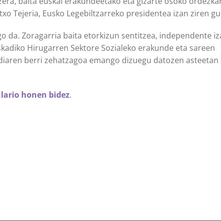
era, baita euskal erakundeetako eta gizarte osoko ordezkar
txo Tejeria, Eusko Legebiltzarreko presidentea izan ziren gu
go da. Zoragarria baita etorkizun sentitzea, independente iz
Euskadiko Hirugarren Sektore Sozialeko erakunde eta sareen
aldiaren berri zehatzagoa emango dizuegu datozen asteetan
lario honen bidez
.