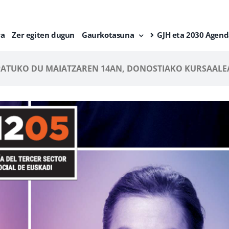
ra
Zer egiten dugun
Gaurkotasuna
GJH eta 2030 Agend
PATUKO DU MAIATZAREN 14AN, DONOSTIAKO KURSAAL