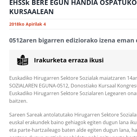
EHSSk BERE EGUN HANDIA OSPATUKO
KURSAALEAN
2018ko Apirilak 4
0512aren bigarren ediziorako izena eman
Irakurketa erraza ikusi
Euskadiko Hirugarren Sektore Sozialak maiatzaren 1
SOZIALAREN EGUNA-0512, Donostiako Kursaal Kongresu Ja
Euskadiko Hirugarren Sektore Sozialaren Legearen ona
baitzen.
Sareen Sareak antolatutako Hirugarren Sektore Soziala
euskal erakundek baino gehiagok egiten dugun lana ikus
eta parte-hartzaileago baten alde egiten dugun lana, h