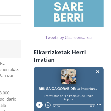
Tweets by @sareensarea
Elkarrizketak Herri
Irratian
ORE
hen aldiz,
2an izan
3.000
solidario
iala