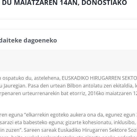
 DU MAIATZAREN 14AN, DONOSTIAKO
 daiteke dagoeneko
4an ospatuko du, astelehena, EUSKADIKO HIRUGARREN SEKT
uregian. Pasa den urtean Bilbon antolatu zen ekitaldia, le
rpenaren urteurrenarekin bat etorriz, 2016ko maiatzaren 1
ren eguna “elkarrekin egoteko aukera ona da, egunez egun 
arazi eta babesteko eguna; gizarte kohesionatu, inklusibo, 
ain zuzen”. Sareen sareak Euskadiko Hirugarren Sektore Soz