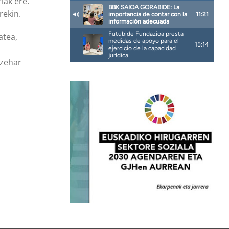
iak ere.
rekin.
atea,
 zehar