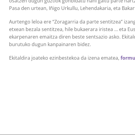
osatzen dugun guztiok gonbidatu nahi gaitu parte hartz
Pasa den urtean, Iñigo Urkullu, Lehendakaria, eta Bakar
Aurtengo leloa ere “Zoragarria da parte sentitzea” izan
etxean bezala sentitzea, hile bukaerara iristea … eta 
ekarpenaren emaitza diren beste sentsazio asko. Ekit
burutuko dugun kanpainaren bidez.
Ekitaldira joateko ezinbestekoa da izena ematea,
formu