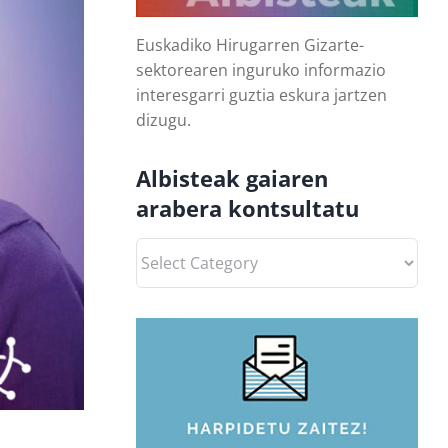
Euskadiko Hirugarren Gizarte-
sektorearen inguruko informazio
interesgarri guztia eskura jartzen
dizugu.
Albisteak gaiaren
arabera kontsultatu
Albisteak
gaiaren
arabera
kontsultatu