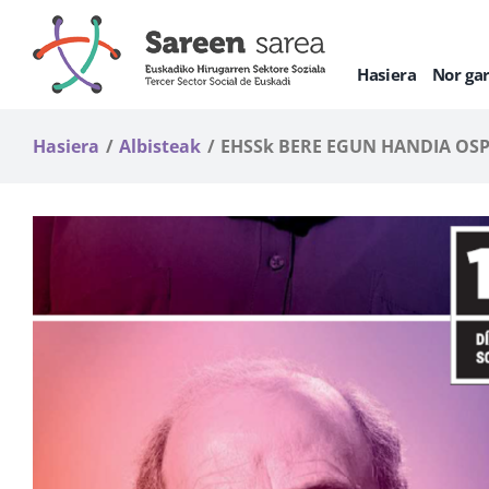
Skip
to
content
Hasiera
Nor ga
Hasiera
Albisteak
EHSSk BERE EGUN HANDIA OS