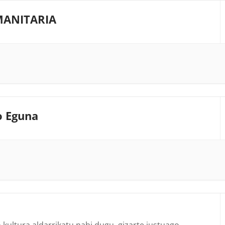
MANITARIA
o Eguna
kultura aldarrikatu nahi dugu, gizarte justuago
...