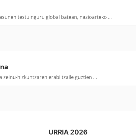
tasunen testuinguru global batean, nazioarteko
...
una
 zeinu-hizkuntzaren erabiltzaile guztien
...
URRIA 2026