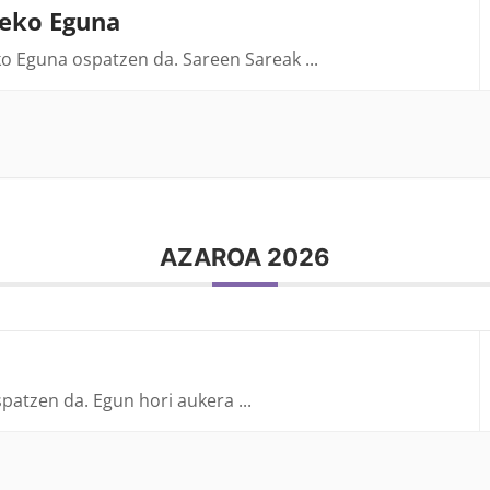
teko Eguna
ko Eguna ospatzen da. Sareen Sareak
...
AZAROA 2026
spatzen da. Egun hori aukera
...