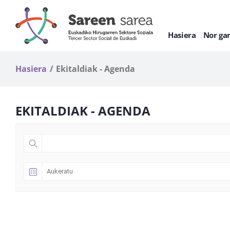
Skip
to
content
Hasiera
Nor ga
Hasiera
Ekitaldiak - Agenda
EKITALDIAK - AGENDA