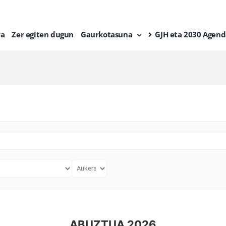
ra
Zer egiten dugun
Gaurkotasuna
GJH eta 2030 Agend
ABUZTUA 2026