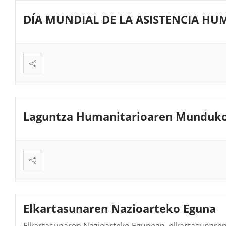
DÍA MUNDIAL DE LA ASISTENCIA HU
Laguntza Humanitarioaren Munduk
Elkartasunaren Nazioarteko Eguna
Elkartasunaren Nazioarteko Egunean, elkartasunaren 