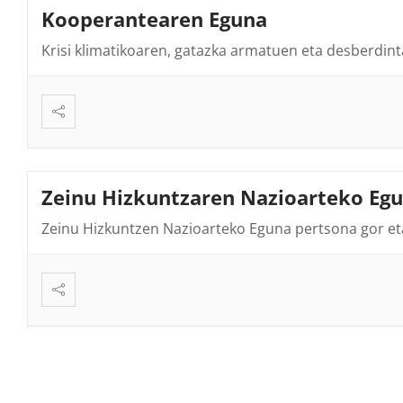
Kooperantearen Eguna
Krisi klimatikoaren, gatazka armatuen eta desberdin
Zeinu Hizkuntzaren Nazioarteko Eg
Zeinu Hizkuntzen Nazioarteko Eguna pertsona gor eta