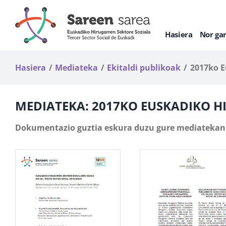
Skip
to
content
Hasiera
Nor ga
Hasiera
Mediateka
Ekitaldi publikoak
2017ko E
MEDIATEKA: 2017KO EUSKADIKO 
Dokumentazio guztia eskura duzu gure mediatekan