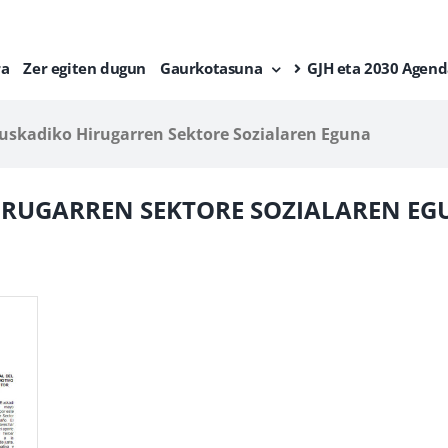
ra
Zer egiten dugun
Gaurkotasuna
GJH eta 2030 Agend
uskadiko Hirugarren Sektore Sozialaren Eguna
HIRUGARREN SEKTORE SOZIALAREN E