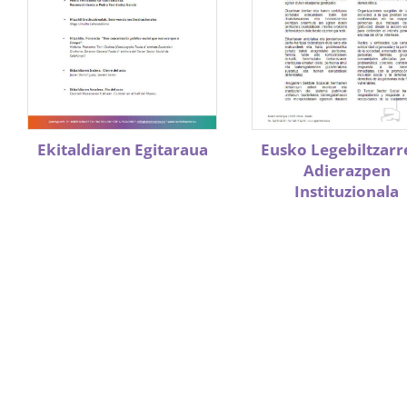
Ekitaldiaren Egitaraua
Eusko Legebiltzar
Adierazpen
Instituzionala