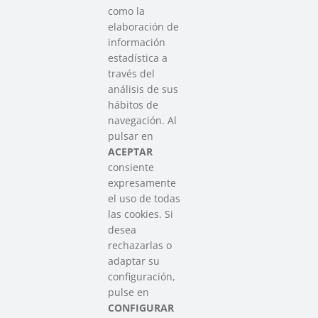
como la
elaboración de
información
estadística a
través del
análisis de sus
hábitos de
SAREEN SAREA
navegación. Al
Asociación que agrupa a las redes
pulsar en
del Tercer Sector Social en Euskadi
ACEPTAR
consiente
expresamente
Contacto
el uso de todas
info@sareensarea.eu
las cookies. Si
Iparraguirre, 9 lonja – 48009 Bilbao
desea
946 569 230
rechazarlas o
adaptar su
configuración,
Colabora
pulse en
CONFIGURAR