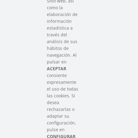
Sitio web, así
como la
elaboración de
información
estadística a
través del
análisis de sus
hábitos de
SAREEN SAREA
navegación. Al
Asociación que agrupa a las redes
pulsar en
del Tercer Sector Social en Euskadi
ACEPTAR
consiente
expresamente
Contacto
el uso de todas
info@sareensarea.eu
las cookies. Si
Iparraguirre, 9 lonja – 48009 Bilbao
desea
946 569 230
rechazarlas o
adaptar su
configuración,
Colabora
pulse en
CONFIGURAR