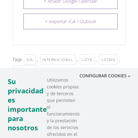
+ Añadir Google Calendar
+ exportar iCal / Outlook
Tags:
,
,
,
,
DIA
INTERNACIONAL
LGTB
LGTBIQ
ORGULLO
CONFIGURAR COOKIES
Su
Utilizamos
cookies propias
COMPARTIR ESTE EVENTO
privacidad
y de terceros
es
que permiten
el
importante
funcionamiento
para
y la prestación
nosotros
de los servicios
ofrecidos en el