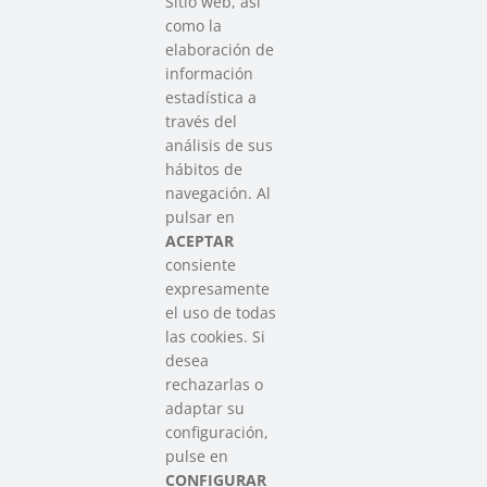
Sitio web, así
como la
elaboración de
información
estadística a
través del
análisis de sus
hábitos de
SAREEN SAREA
navegación. Al
Asociación que agrupa a las redes
pulsar en
del Tercer Sector Social en Euskadi
ACEPTAR
consiente
expresamente
Contacto
el uso de todas
info@sareensarea.eu
las cookies. Si
Iparraguirre, 9 lonja – 48009 Bilbao
desea
946 569 230
rechazarlas o
adaptar su
configuración,
Colabora
pulse en
CONFIGURAR