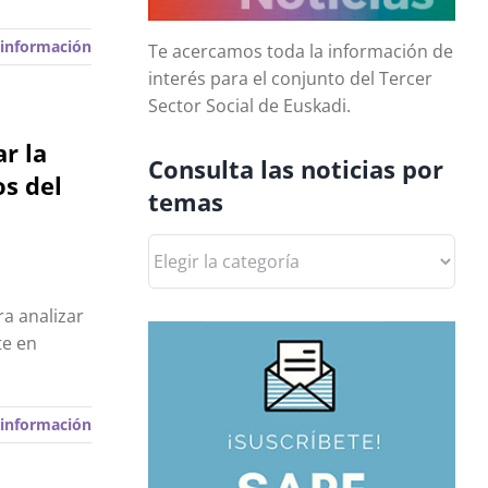
información
Te acercamos toda la información de
interés para el conjunto del Tercer
Sector Social de Euskadi.
r la
Consulta las noticias por
os del
temas
Consulta
las
noticias
a analizar
por
te en
temas
información