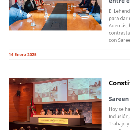
entre e
El Lehend
para dar 
Además, h
contrasta
con Saree
14 Enero 2025
Consti
Sareen 
Hoy se ha
Inclusión
Trabajo y