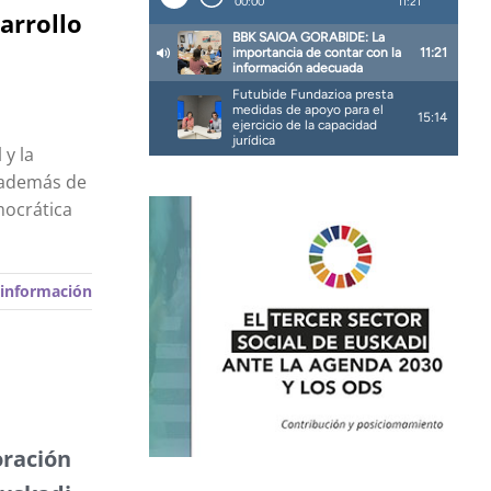
arrollo
 y la
, además de
mocrática
información
oración