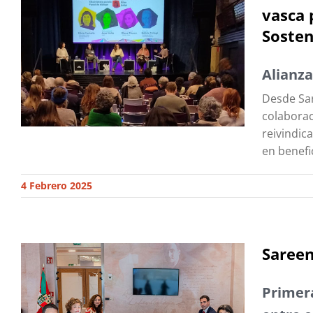
vasca 
Sosten
Alianza
Desde Sar
colaborac
reivindic
en benefi
4 Febrero 2025
Sareen
Primera