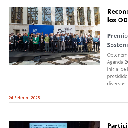
Recono
los OD
Premio 
Sosteni
Obtenemos
Agenda 20
inicial d
presidido
diversos 
24 Febrero 2025
Partic