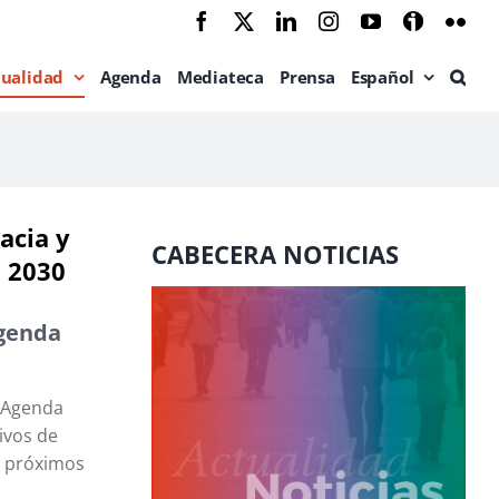
Facebook
X
LinkedIn
Instagram
YouTube
Ivoox
Flic
tualidad
Agenda
Mediateca
Prensa
Español
acia y
CABECERA NOTICIAS
a 2030
Agenda
y Agenda
ivos de
s próximos