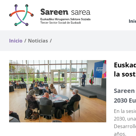
Saltar
al
contenido
Ini
Inicio
Noticias
Euskad
la sos
Sareen 
2030 E
En la ses
2030, una
Desarroll
años.