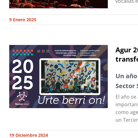
vocalías 
9 Enero 2025
Agur 2
trans
Un año 
Sector 
El año se
important
como agen
un Tercer
19 Diciembre 2024