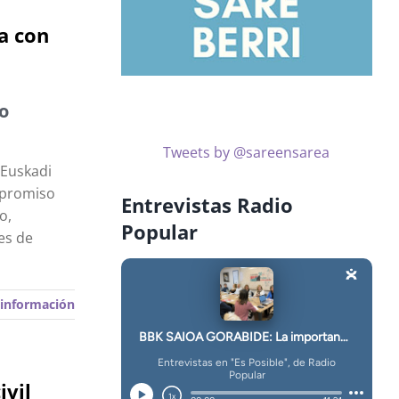
a con
lo
Tweets by @sareensarea
 Euskadi
mpromiso
Entrevistas Radio
o,
Popular
es de
información
ivil