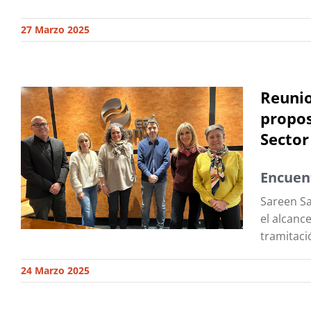
27 Marzo 2025
Reunio
propos
Sector
Encuent
Sareen Sa
el alcanc
tramitaci
24 Marzo 2025