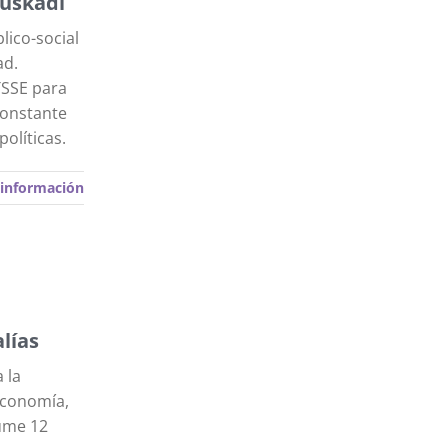
Euskadi
lico-social
ad.
TSSE para
 constante
olíticas.
información
lías
 la
Economía,
sume 12