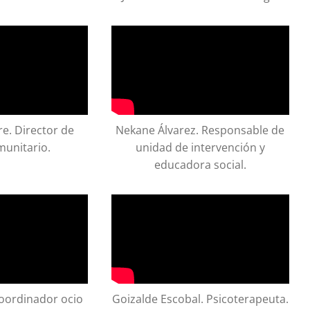
re. Director de
Nekane Álvarez. Responsable de
munitario.
unidad de intervención y
educadora social.
Coordinador ocio
Goizalde Escobal. Psicoterapeuta.