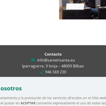
Contacto
info@sareensarea.eu
Iparraguirre, 9 lonja – 48009 Bilbao
946 569 230
nosotros
Tercer Sector Social de Euskadi |
Aviso Legal
|
Política de Privacidad
|
Polít
onamiento y la prestación de los servicios ofrecidos en el Sitio we
. Al pulsar en
ACEPTAR
consiente expresamente el uso de todas las 
OS
QUÉ HACEMOS
NOTICIAS
AGENDA