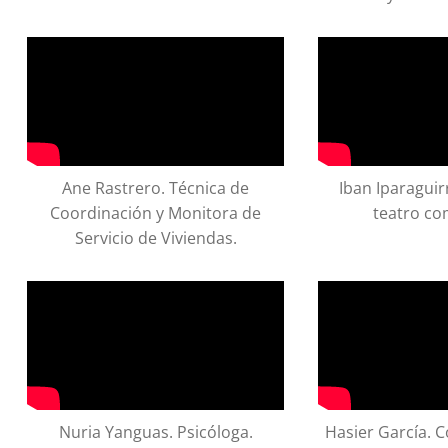
Ane Rastrero. Técnica de
Iban Iparaguir
Coordinación y Monitora de
teatro co
Servicio de Viviendas.
Nuria Yanguas. Psicóloga.
Hasier García. 