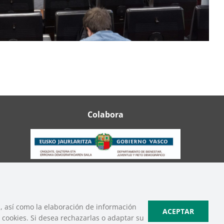
Colabora
ica de Cookies
|
Política de Privacidad de Redes Sociales
b, así como la elaboración de información
ACEPTAR
cookies. Si desea rechazarlas o adaptar su
MEDIATECA
PRENSA