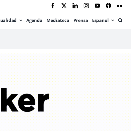
Facebook
X
LinkedIn
Instagram
YouTube
Ivoox
Flic
tualidad
Agenda
Mediateca
Prensa
Español