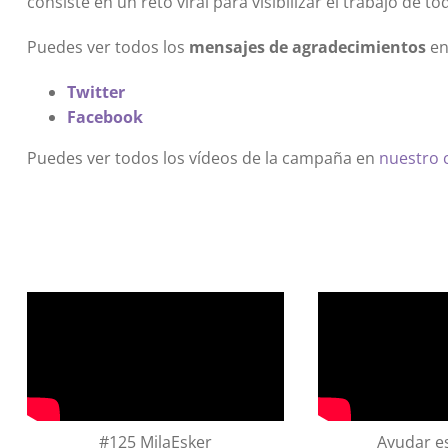
consiste en un reto viral para visibilizar el trabajo de tod
Puedes ver todos los
mensajes de agradecimientos
en
Twitter
Facebook
Puedes ver todos los vídeos de la campaña en
nuestro 
#125 MilaEsker
Ayudar es