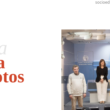
socioed
a
a
otos