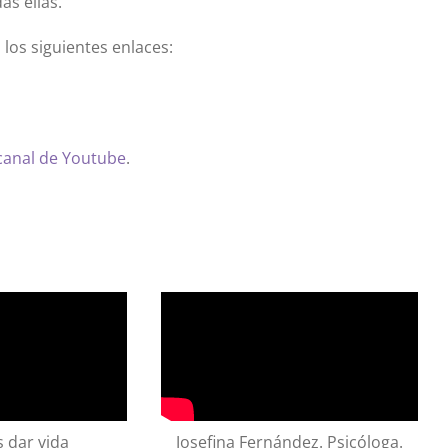
as ellas.
 los siguientes enlaces:
canal de Youtube
.
 dar vida
Josefina Fernández. Psicóloga.