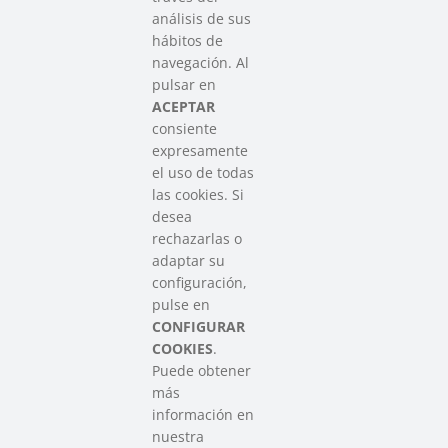
análisis de sus
hábitos de
SAREEN SAREA
navegación. Al
Asociación que agrupa a las redes
pulsar en
del Tercer Sector Social en Euskadi
ACEPTAR
consiente
expresamente
Contacto
el uso de todas
info@sareensarea.eu
las cookies. Si
Iparraguirre, 9 lonja – 48009 Bilbao
desea
946 569 230
rechazarlas o
adaptar su
configuración,
Colabora
pulse en
CONFIGURAR
COOKIES
.
Puede obtener
más
información en
nuestra