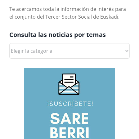
Te acercamos toda la información de interés para
el conjunto del Tercer Sector Social de Euskadi.
Consulta las noticias por temas
Consulta
las
noticias
por
temas