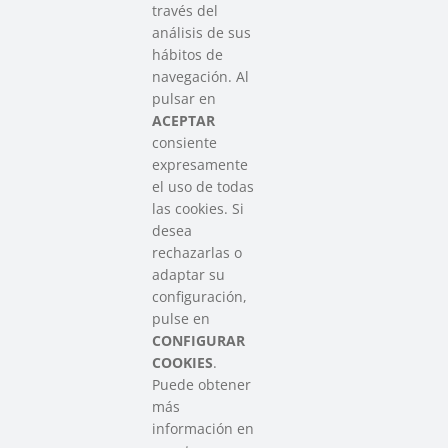
través del
análisis de sus
hábitos de
SAREEN SAREA
navegación. Al
Asociación que agrupa a las redes
pulsar en
del Tercer Sector Social en Euskadi
ACEPTAR
consiente
expresamente
Contacto
el uso de todas
info@sareensarea.eu
las cookies. Si
Iparraguirre, 9 lonja – 48009 Bilbao
desea
946 569 230
rechazarlas o
adaptar su
configuración,
Colabora
pulse en
CONFIGURAR
COOKIES
.
Puede obtener
más
información en