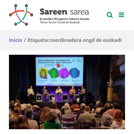
Saltar
al
contenido
Inicio
Etiqueta:
coordinadora ongd de euskadi