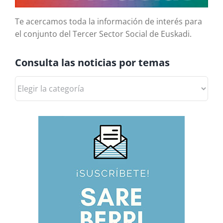
Te acercamos toda la información de interés para
el conjunto del Tercer Sector Social de Euskadi.
Consulta las noticias por temas
Consulta
las
noticias
por
temas