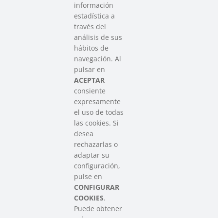
información
estadística a
través del
análisis de sus
hábitos de
SAREEN SAREA
navegación. Al
Asociación que agrupa a las redes
pulsar en
del Tercer Sector Social en Euskadi
ACEPTAR
consiente
expresamente
Contacto
el uso de todas
info@sareensarea.eu
las cookies. Si
Iparraguirre, 9 lonja – 48009 Bilbao
desea
946 569 230
rechazarlas o
adaptar su
configuración,
Colabora
pulse en
CONFIGURAR
COOKIES
.
Puede obtener