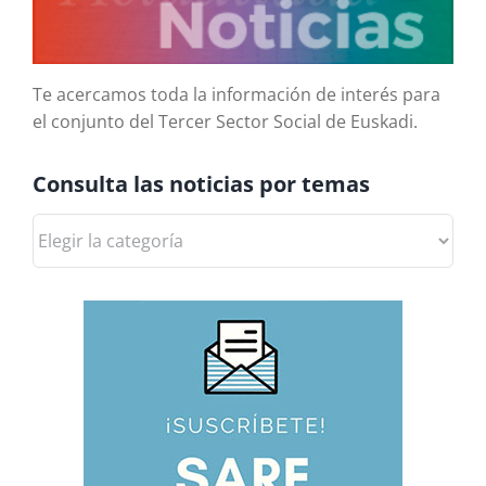
Te acercamos toda la información de interés para
el conjunto del Tercer Sector Social de Euskadi.
Consulta las noticias por temas
Consulta
las
noticias
por
temas