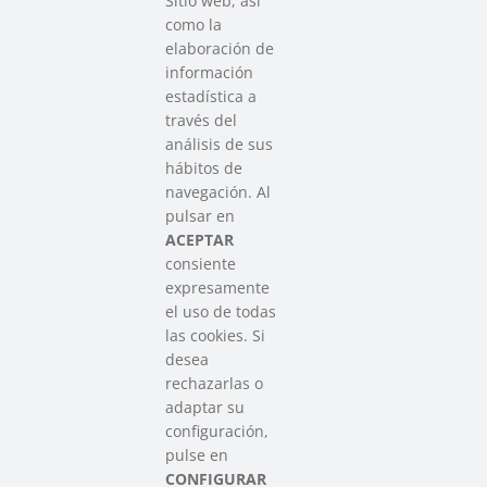
Sitio web, así
como la
elaboración de
información
estadística a
través del
análisis de sus
hábitos de
SAREEN SAREA
navegación. Al
Asociación que agrupa a las redes
pulsar en
del Tercer Sector Social en Euskadi
ACEPTAR
consiente
expresamente
Contacto
el uso de todas
info@sareensarea.eu
las cookies. Si
Iparraguirre, 9 lonja – 48009 Bilbao
desea
946 569 230
rechazarlas o
adaptar su
configuración,
Colabora
pulse en
CONFIGURAR