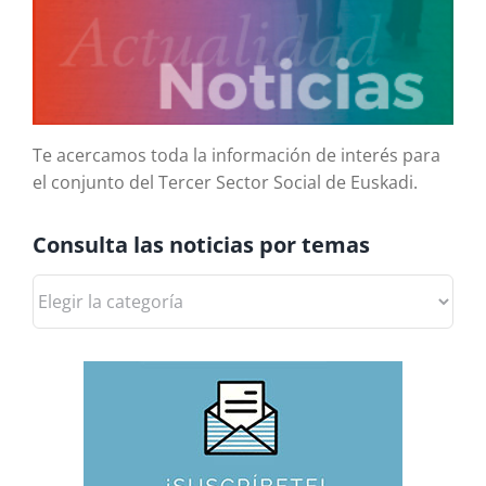
Te acercamos toda la información de interés para
el conjunto del Tercer Sector Social de Euskadi.
Consulta las noticias por temas
Consulta
las
noticias
por
temas