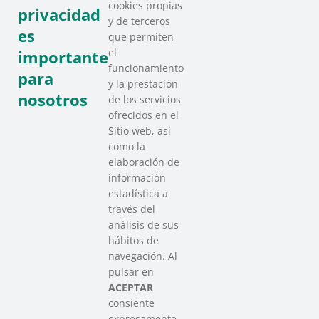
cookies propias
privacidad
y de terceros
es
que permiten
el
importante
funcionamiento
para
y la prestación
nosotros
de los servicios
ofrecidos en el
Sitio web, así
como la
elaboración de
información
estadística a
través del
análisis de sus
hábitos de
SAREEN SAREA
navegación. Al
Asociación que agrupa a las redes
pulsar en
del Tercer Sector Social en Euskadi
ACEPTAR
consiente
expresamente