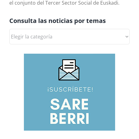
el conjunto del Tercer Sector Social de Euskadi.
Consulta las noticias por temas
Consulta
las
noticias
por
temas