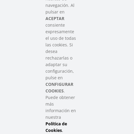
SAREEN SAREA
navegación. Al
Asociación que agrupa a las redes
pulsar en
del Tercer Sector Social en Euskadi
ACEPTAR
consiente
expresamente
Contacto
el uso de todas
info@sareensarea.eu
las cookies. Si
Iparraguirre, 9 lonja – 48009 Bilbao
desea
946 569 230
rechazarlas o
adaptar su
configuración,
Colabora
pulse en
CONFIGURAR
COOKIES
.
Puede obtener
más
información en
nuestra
Política de
SAREEN SAREA Euskadiko Hirugarren Sektore Soziala – Tercer
Sector Social de Euskadi
Cookies
.