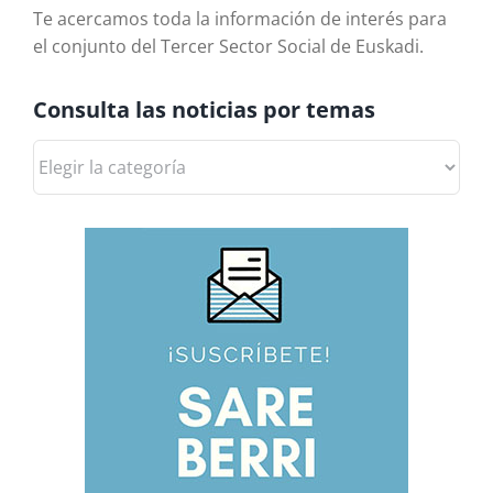
Te acercamos toda la información de interés para
el conjunto del Tercer Sector Social de Euskadi.
Consulta las noticias por temas
Consulta
las
noticias
por
temas