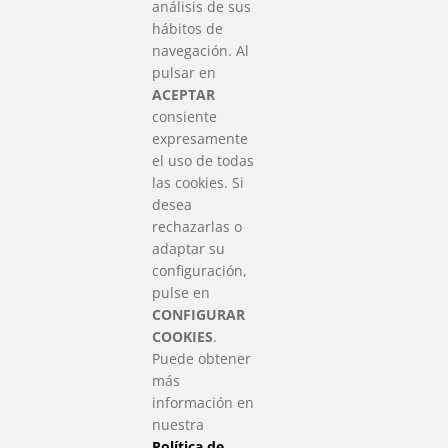
análisis de sus
hábitos de
SAREEN SAREA
navegación. Al
Asociación que agrupa a las redes
pulsar en
del Tercer Sector Social en Euskadi
ACEPTAR
consiente
expresamente
Contacto
el uso de todas
info@sareensarea.eu
las cookies. Si
Iparraguirre, 9 lonja – 48009 Bilbao
desea
946 569 230
rechazarlas o
adaptar su
configuración,
Colabora
pulse en
CONFIGURAR
COOKIES
.
Puede obtener
más
información en
nuestra
Política de
SAREEN SAREA Euskadiko Hirugarren Sektore Soziala – Tercer