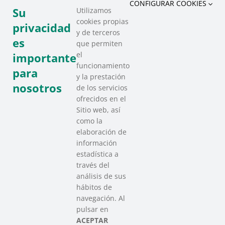
CONFIGURAR COOKIES
Su
Utilizamos
cookies propias
privacidad
y de terceros
es
que permiten
el
importante
funcionamiento
para
y la prestación
nosotros
de los servicios
ofrecidos en el
Sitio web, así
como la
elaboración de
información
estadística a
través del
análisis de sus
hábitos de
SAREEN SAREA
navegación. Al
Asociación que agrupa a las redes
pulsar en
del Tercer Sector Social en Euskadi
ACEPTAR