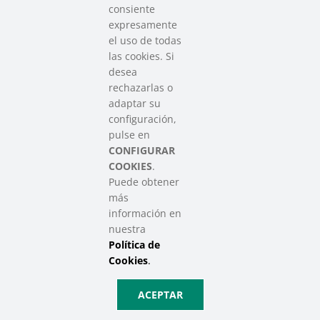
consiente
expresamente
Contacto
el uso de todas
info@sareensarea.eu
las cookies. Si
Iparraguirre, 9 lonja – 48009 Bilbao
desea
946 569 230
rechazarlas o
adaptar su
configuración,
Colabora
pulse en
CONFIGURAR
COOKIES
.
Puede obtener
más
información en
nuestra
Política de
SAREEN SAREA Euskadiko Hirugarren Sektore Soziala – Tercer
Cookies
.
Sector Social de Euskadi
Aviso Legal
|
Política de Privacidad
|
Política de Cookies
|
Política
ACEPTAR
de Privacidad de Redes Sociales