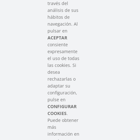
través del
análisis de sus
hábitos de
SAREEN SAREA
navegación. Al
Asociación que agrupa a las redes
pulsar en
del Tercer Sector Social en Euskadi
ACEPTAR
consiente
expresamente
Contacto
el uso de todas
info@sareensarea.eu
las cookies. Si
Iparraguirre, 9 lonja – 48009 Bilbao
desea
946 569 230
rechazarlas o
adaptar su
configuración,
Colabora
pulse en
CONFIGURAR
COOKIES
.
Puede obtener
más
información en