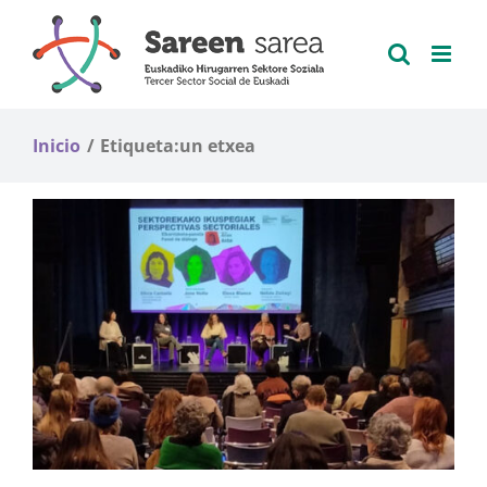
Saltar
al
contenido
Inicio
Etiqueta:
un etxea