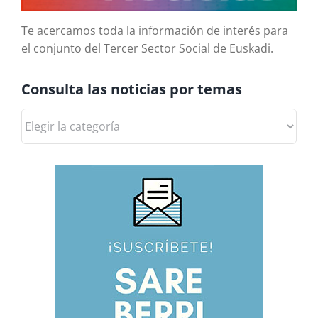
Te acercamos toda la información de interés para
el conjunto del Tercer Sector Social de Euskadi.
Consulta las noticias por temas
Consulta
las
noticias
por
temas