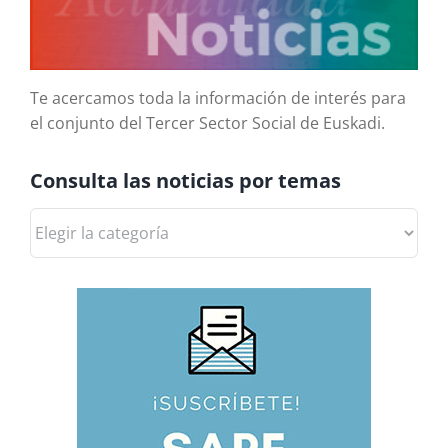
Te acercamos toda la información de interés para
el conjunto del Tercer Sector Social de Euskadi.
Consulta las noticias por temas
Consulta
las
noticias
por
temas