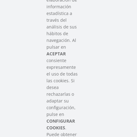
información
estadística a
través del
análisis de sus
hábitos de
SAREEN SAREA
navegación. Al
Asociación que agrupa a las redes
pulsar en
del Tercer Sector Social en Euskadi
ACEPTAR
consiente
expresamente
Contacto
el uso de todas
info@sareensarea.eu
las cookies. Si
Iparraguirre, 9 lonja – 48009 Bilbao
desea
946 569 230
rechazarlas o
adaptar su
configuración,
Colabora
pulse en
CONFIGURAR
COOKIES
.
Puede obtener