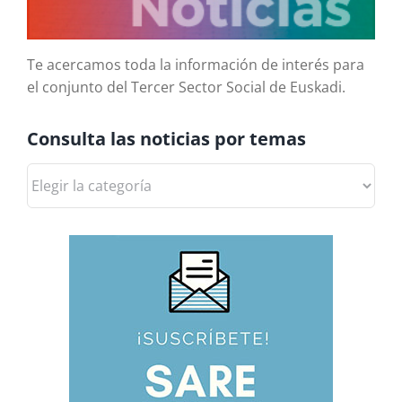
Te acercamos toda la información de interés para
el conjunto del Tercer Sector Social de Euskadi.
Consulta las noticias por temas
Consulta
las
noticias
por
temas