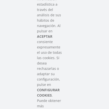
estadística a
través del
análisis de sus
hábitos de
SAREEN SAREA
navegación. Al
Asociación que agrupa a las redes
pulsar en
del Tercer Sector Social en Euskadi
ACEPTAR
consiente
expresamente
Contacto
el uso de todas
info@sareensarea.eu
las cookies. Si
Iparraguirre, 9 lonja – 48009 Bilbao
desea
946 569 230
rechazarlas o
adaptar su
configuración,
Colabora
pulse en
CONFIGURAR
COOKIES
.
Puede obtener
más