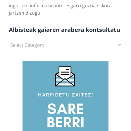
inguruko informazio interesgarri guztia eskura
jartzen dizugu.
Albisteak gaiaren arabera kontsultatu
Albisteak
gaiaren
arabera
kontsultatu