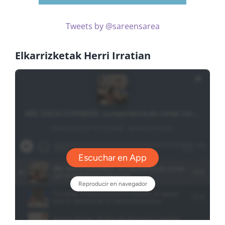
Tweets by @sareensarea
Elkarrizketak Herri Irratian