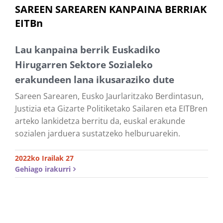
SAREEN SAREAREN KANPAINA BERRIAK
EITBn
Lau kanpaina berrik Euskadiko
Hirugarren Sektore Sozialeko
erakundeen lana ikusaraziko dute
Sareen Sarearen, Eusko Jaurlaritzako Berdintasun,
Justizia eta Gizarte Politiketako Sailaren eta EITBren
arteko lankidetza berritu da, euskal erakunde
sozialen jarduera sustatzeko helburuarekin.
2022ko Irailak 27
Gehiago irakurri