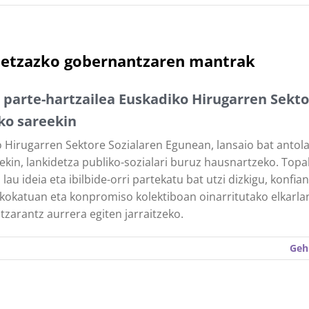
detzazko gobernantzaren mantrak
 parte-hartzailea Euskadiko Hirugarren Sekt
ko sareekin
 Hirugarren Sektore Sozialaren Egunean, lansaio bat antol
ekin, lankidetza publiko-sozialari buruz hausnartzeko. Topa
lau ideia eta ibilbide-orri partekatu bat utzi dizkigu, konfia
kokatuan eta konpromiso kolektiboan oinarritutako elkarl
zarantz aurrera egiten jarraitzeko.
Geh