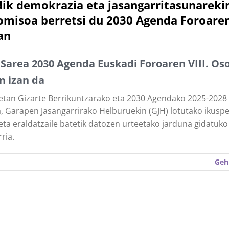
ik demokrazia eta jasangarritasunareki
misoa berretsi du 2030 Agenda Foroare
an
Sarea 2030 Agenda Euskadi Foroaren VIII. Os
n izan da
etan Gizarte Berrikuntzarako eta 2030 Agendako 2025-2028
, Garapen Jasangarrirako Helburuekin (GJH) lotutako ikuspe
 eta eraldatzaile batetik datozen urteetako jarduna gidatuk
rria.
Geh