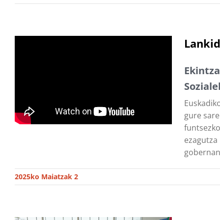
Lanki
Ekintza
Soziale
Euskadiko
gure sare
funtsezko 
ezagutza 
gobernant
2025ko Maiatzak 2