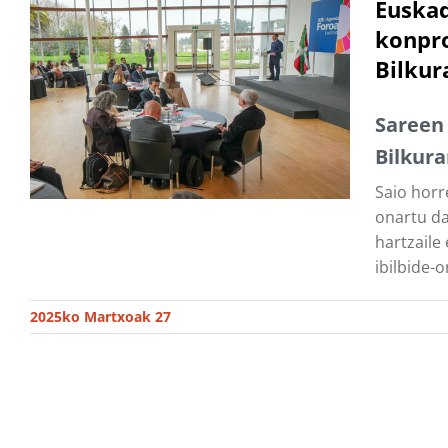
Euskad
konpro
Bilkur
Sareen 
Bilkura
Saio horr
onartu da
hartzaile
ibilbide-o
2025ko Martxoak 27