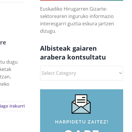
Euskadiko Hirugarren Gizarte-
sektorearen inguruko informazio
interesgarri guztia eskura jartzen
dizugu.
ore
Albisteak gaiaren
arabera kontsultatu
atu dugu
Albisteak
ketak
gaiaren
ntzan,
arabera
aneko
kontsultatu
iago irakurri