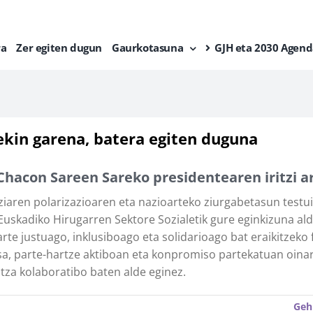
ra
Zer egiten dugun
Gaurkotasuna
GJH eta 2030 Agend
ekin garena, batera egiten duguna
Chacon Sareen Sareko presidentearen iritzi a
aren polarizazioaren eta nazioarteko ziurgabetasun test
Euskadiko Hirugarren Sektore Sozialetik gure eginkizuna al
arte justuago, inklusiboago eta solidarioago bat eraikitzeko
isa, parte-hartze aktiboan eta konpromiso partekatuan oina
za kolaboratibo baten alde eginez.
Geh