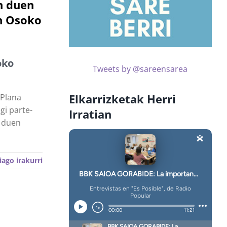
n duen
n Osoko
oko
Tweets by @sareensarea
Elkarrizketak Herri
 Plana
gi parte-
Irratian
o duen
iago irakurri