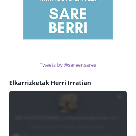
Tweets by @sareensarea
Elkarrizketak Herri Irratian