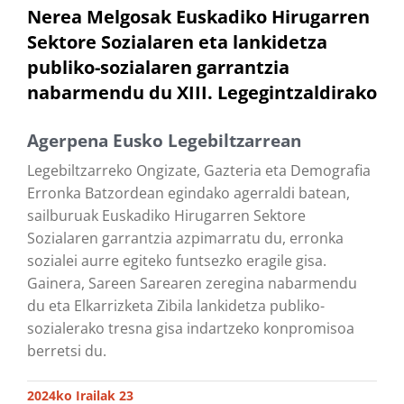
Nerea Melgosak Euskadiko Hirugarren
Sektore Sozialaren eta lankidetza
publiko-sozialaren garrantzia
nabarmendu du XIII. Legegintzaldirako
Agerpena Eusko Legebiltzarrean
Legebiltzarreko Ongizate, Gazteria eta Demografia
Erronka Batzordean egindako agerraldi batean,
sailburuak Euskadiko Hirugarren Sektore
Sozialaren garrantzia azpimarratu du, erronka
sozialei aurre egiteko funtsezko eragile gisa.
Gainera, Sareen Sarearen zeregina nabarmendu
du eta Elkarrizketa Zibila lankidetza publiko-
sozialerako tresna gisa indartzeko konpromisoa
berretsi du.
2024ko Irailak 23