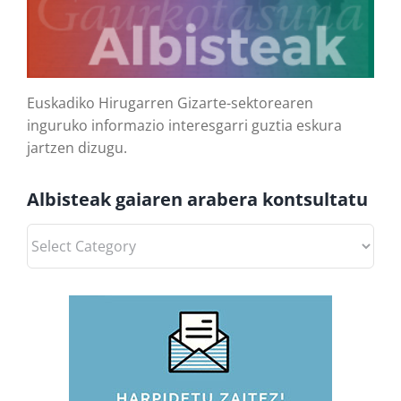
Euskadiko Hirugarren Gizarte-sektorearen
inguruko informazio interesgarri guztia eskura
jartzen dizugu.
Albisteak gaiaren arabera kontsultatu
Albisteak
gaiaren
arabera
kontsultatu