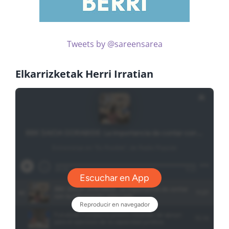
Tweets by @sareensarea
Elkarrizketak Herri Irratian