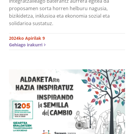
integratzaileago baterantz aurrera egitea da
proposamen sorta horren helburu nagusia,
bizikidetza, inklusioa eta ekonomia sozial eta
solidarioa sustatuz.
2024ko Apirilak 9
Gehiago irakurri