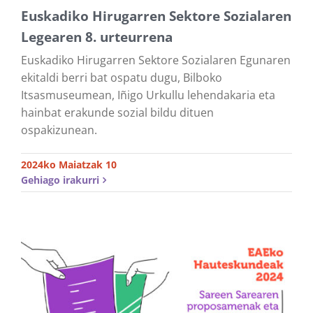
Euskadiko Hirugarren Sektore Sozialaren
Legearen 8. urteurrena
Euskadiko Hirugarren Sektore Sozialaren Egunaren
ekitaldi berri bat ospatu dugu, Bilboko
Itsasmuseumean, Iñigo Urkullu lehendakaria eta
hainbat erakunde sozial bildu dituen
ospakizunean.
2024ko Maiatzak 10
Gehiago irakurri