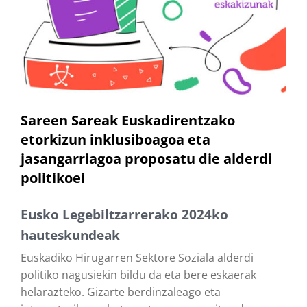
Sareen Sareak Euskadirentzako
etorkizun inklusiboagoa eta
jasangarriagoa proposatu die alderdi
politikoei
Eusko Legebiltzarrerako 2024ko
hauteskundeak
Euskadiko Hirugarren Sektore Soziala alderdi
politiko nagusiekin bildu da eta bere eskaerak
helarazteko. Gizarte berdinzaleago eta