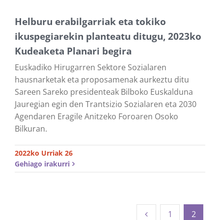
Helburu erabilgarriak eta tokiko
ikuspegiarekin planteatu ditugu, 2023ko
Kudeaketa Planari begira
Euskadiko Hirugarren Sektore Sozialaren
hausnarketak eta proposamenak aurkeztu ditu
Sareen Sareko presidenteak Bilboko Euskalduna
Jauregian egin den Trantsizio Sozialaren eta 2030
Agendaren Eragile Anitzeko Foroaren Osoko
Bilkuran.
2022ko Urriak 26
Gehiago irakurri
1
2