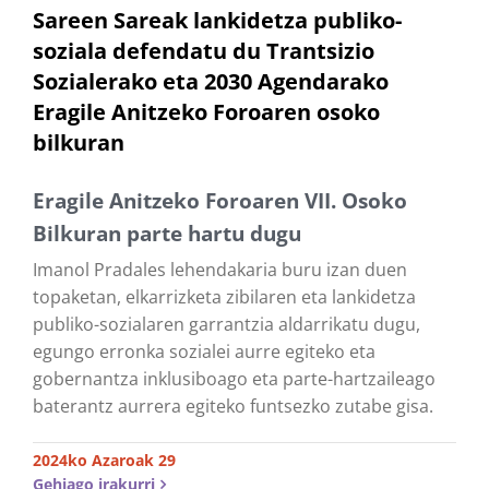
Sareen Sareak lankidetza publiko-
soziala defendatu du Trantsizio
Sozialerako eta 2030 Agendarako
Eragile Anitzeko Foroaren osoko
bilkuran
Eragile Anitzeko Foroaren VII. Osoko
Bilkuran parte hartu dugu
Imanol Pradales lehendakaria buru izan duen
topaketan, elkarrizketa zibilaren eta lankidetza
publiko-sozialaren garrantzia aldarrikatu dugu,
egungo erronka sozialei aurre egiteko eta
gobernantza inklusiboago eta parte-hartzaileago
baterantz aurrera egiteko funtsezko zutabe gisa.
2024ko Azaroak 29
Gehiago irakurri