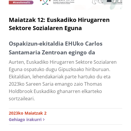
Maiatzak 12: Euskadiko Hirugarren
Sektore Sozialaren Eguna
Ospakizun-ekitaldia EHUko Carlos
Santamaria Zentroan egingo da
Aurten, Euskadiko Hirugarren Sektore Sozialaren
Eguna ospatuko dugu Gipuzkoako hiriburuan.
Ekitaldian, lehendakariak parte hartuko du eta
2023ko Sareen Saria emango zaio Thomas
Holdbrook Euskadiko ghanarren elkarteko
sortzaileari.
2023ko Maiatzak 2
Gehiago irakurri