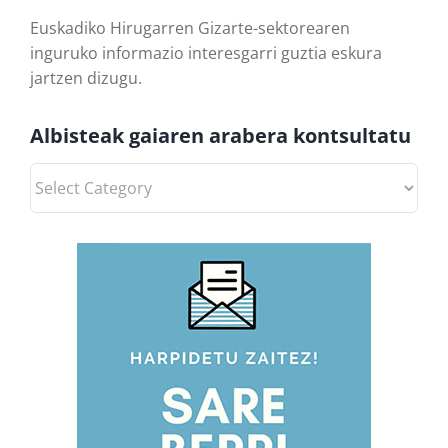
Euskadiko Hirugarren Gizarte-sektorearen
inguruko informazio interesgarri guztia eskura
jartzen dizugu.
Albisteak gaiaren arabera kontsultatu
Albisteak
gaiaren
arabera
kontsultatu