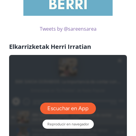
Tweets by @sareensarea
Elkarrizketak Herri Irratian