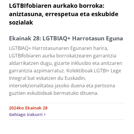
LGTBIfobiaren aurkako borroka:
aniztasuna, errespetua eta eskubide
sozialak
Ekainak 28: LGTBIAQ+ Harrotasun Eguna
LGTBIAQ+ Harrotasunaren Egunaren harira,
LGTBIfobiaren aurka borrokatzearen garrantzia
aldarrikatzen dugu, gizarte inklusibo eta anitzaren
garrantzia azpimarratuz. Kolektiboak LGTBI+ Lege
Integral bat eskatzen du Euskadin,
intersekzionalitatea jasoko duena eta pertsona
guztien eskubideak bermatuko dituena.
2024ko Ekainak 28
Gehiago irakurri