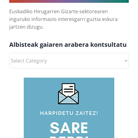
Euskadiko Hirugarren Gizarte-sektorearen
inguruko informazio interesgarri guztia eskura
jartzen dizugu.
Albisteak gaiaren arabera kontsultatu
Albisteak
gaiaren
arabera
kontsultatu