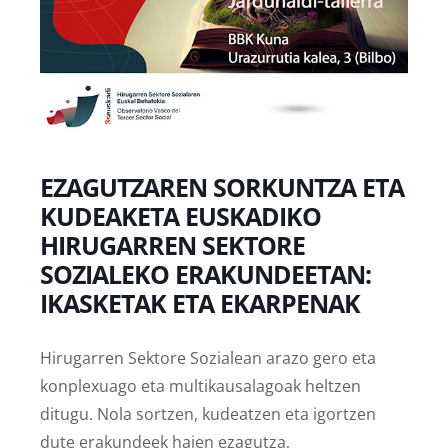
EZAGUTZAREN SORKUNTZA ETA
KUDEAKETA EUSKADIKO
HIRUGARREN SEKTORE
SOZIALEKO ERAKUNDEETAN:
IKASKETAK ETA EKARPENAK
Hirugarren Sektore Sozialean arazo gero eta
konplexuago eta multikausalagoak heltzen
ditugu. Nola sortzen, kudeatzen eta igortzen
dute erakundeek haien ezagutza,