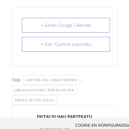
+ Gehitu Google Calendar
+ iCal / Outlook esportatu
Tags:
,
GESTIÓN DEL CONOCIMIENTO
,
ORGANIZACIONES TERCER SECTOR
TERCER SECTOR SOCIAL
EKITALDI HAU PARTEKATU
COOKIE-EN KONFIGURAZI