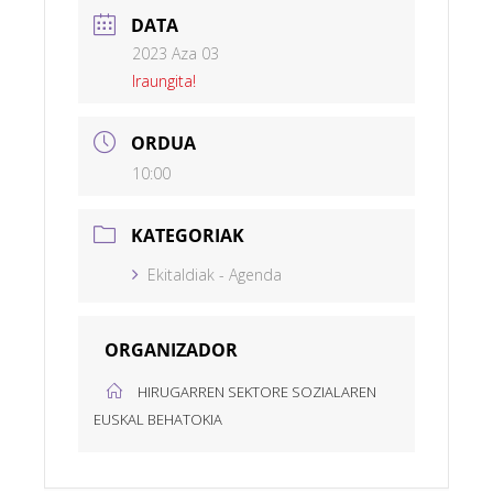
DATA
2023 Aza 03
Iraungita!
ORDUA
10:00
KATEGORIAK
Ekitaldiak - Agenda
ORGANIZADOR
HIRUGARREN SEKTORE SOZIALAREN
EUSKAL BEHATOKIA