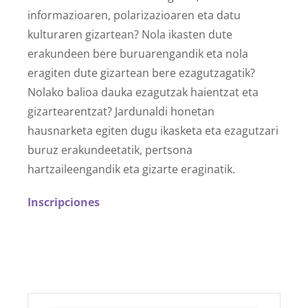
informazioaren, polarizazioaren eta datu
kulturaren gizartean? Nola ikasten dute
erakundeen bere buruarengandik eta nola
eragiten dute gizartean bere ezagutzagatik?
Nolako balioa dauka ezagutzak haientzat eta
gizartearentzat? Jardunaldi honetan
hausnarketa egiten dugu ikasketa eta ezagutzari
buruz erakundeetatik, pertsona
hartzaileengandik eta gizarte eraginatik.
Inscripciones