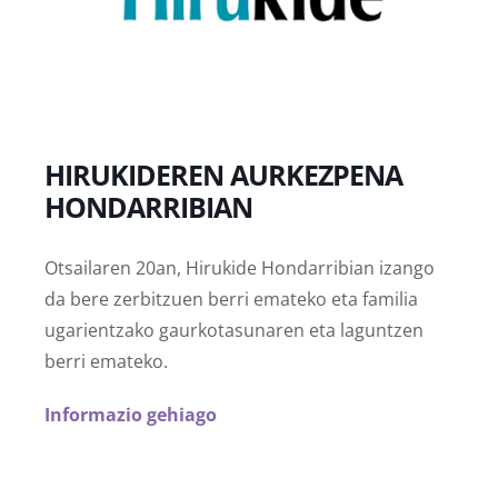
HIRUKIDEREN AURKEZPENA
HONDARRIBIAN
Otsailaren 20an, Hirukide Hondarribian izango
da bere zerbitzuen berri emateko eta familia
ugarientzako gaurkotasunaren eta laguntzen
berri emateko.
Informazio gehiago