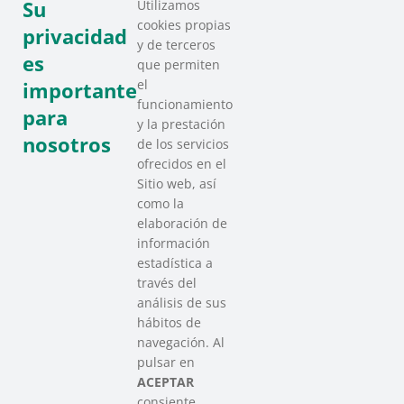
Su
Utilizamos
cookies propias
COMPARTIR ESTE EVENTO
privacidad
y de terceros
es
que permiten
el
importante
funcionamiento
para
y la prestación
nosotros
de los servicios
ofrecidos en el
Sitio web, así
como la
elaboración de
información
estadística a
través del
análisis de sus
hábitos de
SAREEN SAREA
navegación. Al
Asociación que agrupa a las redes
pulsar en
del Tercer Sector Social en Euskadi
ACEPTAR
consiente