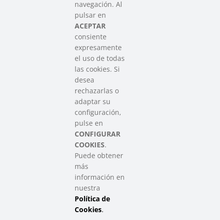
navegación. Al
Asociación que agrupa a las redes
pulsar en
del Tercer Sector Social en Euskadi
ACEPTAR
consiente
expresamente
Contacto
el uso de todas
info@sareensarea.eu
las cookies. Si
Iparraguirre, 9 lonja – 48009 Bilbao
desea
946 569 230
rechazarlas o
adaptar su
configuración,
Colabora
pulse en
CONFIGURAR
COOKIES
.
Puede obtener
más
información en
nuestra
Política de
SAREEN SAREA Euskadiko Hirugarren Sektore Soziala – Tercer
Sector Social de Euskadi
Cookies
.