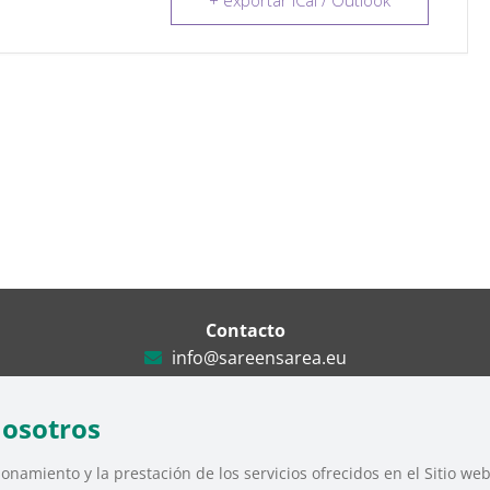
+ exportar iCal / Outlook
Contacto
info@sareensarea.eu
Iparraguirre, 9 lonja – 48009 Bilbao
946 569 230
nosotros
onamiento y la prestación de los servicios ofrecidos en el Sitio we