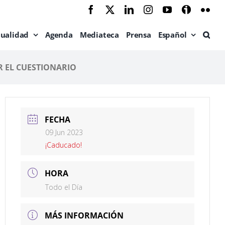
Facebook
X
LinkedIn
Instagram
YouTube
Ivoox
Flic
tualidad
Agenda
Mediateca
Prensa
Español
R EL CUESTIONARIO
FECHA
09 Jun 2023
¡Caducado!
HORA
Todo el Día
MÁS INFORMACIÓN