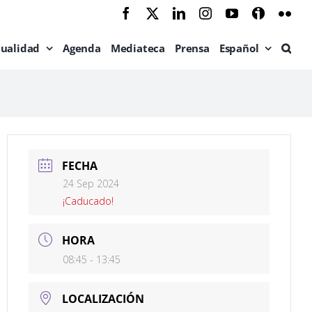
Facebook
X
LinkedIn
Instagram
YouTube
Ivoox
Flic
tualidad
Agenda
Mediateca
Prensa
Español
FECHA
24 Sep 2024
¡Caducado!
HORA
08:45 - 13:45
LOCALIZACIÓN