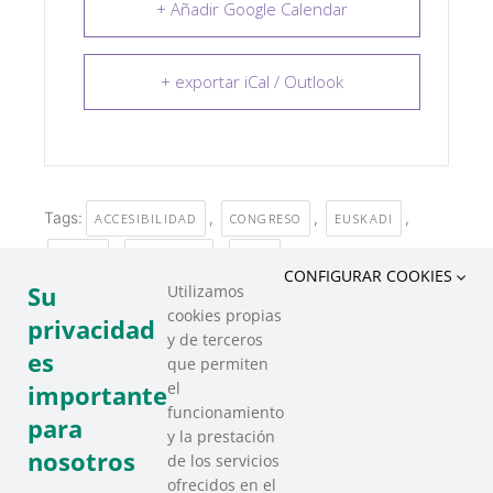
+ Añadir Google Calendar
+ exportar iCal / Outlook
Tags:
,
,
,
ACCESIBILIDAD
CONGRESO
EUSKADI
,
,
GETXO
INCLUSIVO
SURF
CONFIGURAR COOKIES
Su
Utilizamos
cookies propias
COMPARTIR ESTE EVENTO
privacidad
y de terceros
es
que permiten
el
importante
funcionamiento
para
y la prestación
nosotros
de los servicios
ofrecidos en el