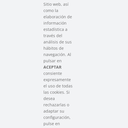
Sitio web, así
como la
elaboración de
información
estadística a
través del
análisis de sus
hábitos de
SAREEN SAREA
navegación. Al
Asociación que agrupa a las redes
pulsar en
del Tercer Sector Social en Euskadi
ACEPTAR
consiente
expresamente
Contacto
el uso de todas
info@sareensarea.eu
las cookies. Si
Iparraguirre, 9 lonja – 48009 Bilbao
desea
946 569 230
rechazarlas o
adaptar su
configuración,
Colabora
pulse en