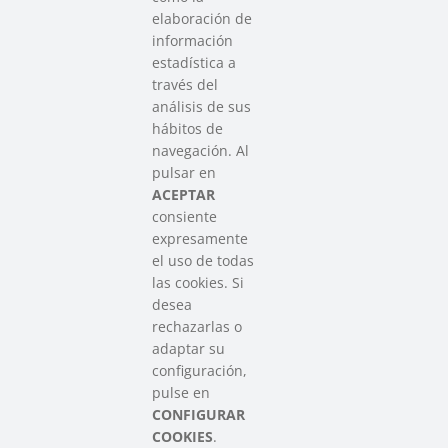
elaboración de
información
estadística a
través del
análisis de sus
hábitos de
SAREEN SAREA
navegación. Al
Asociación que agrupa a las redes
pulsar en
del Tercer Sector Social en Euskadi
ACEPTAR
consiente
expresamente
Contacto
el uso de todas
info@sareensarea.eu
las cookies. Si
Iparraguirre, 9 lonja – 48009 Bilbao
desea
946 569 230
rechazarlas o
adaptar su
configuración,
Colabora
pulse en
CONFIGURAR
COOKIES
.