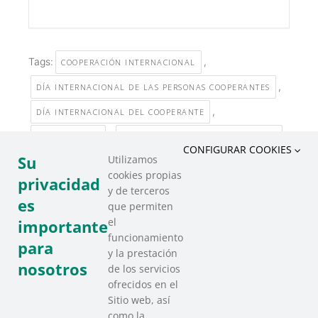
Tags:
,
COOPERACIÓN INTERNACIONAL
,
DÍA INTERNACIONAL DE LAS PERSONAS COOPERANTES
,
DÍA INTERNACIONAL DEL COOPERANTE
,
SAREEN SAREA
TERCER SECTOR SOCIAL DE EUSKADI
CONFIGURAR COOKIES
Su
Utilizamos
cookies propias
COMPARTIR ESTE EVENTO
privacidad
y de terceros
es
que permiten
el
importante
funcionamiento
para
y la prestación
nosotros
de los servicios
ofrecidos en el
Sitio web, así
como la